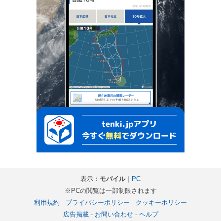
表示：
モバイル
｜
PC
※PCの閲覧は一部制限されます
利用規約
-
プライバシーポリシー
-
クッキーポリシー
広告掲載
-
お問い合わせ
-
ヘルプ