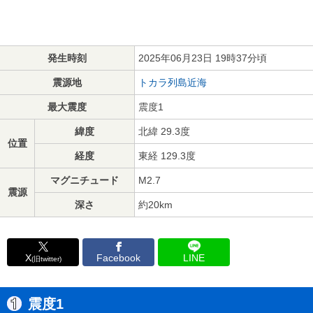
発生時刻
2025年06月23日 19時37分頃
震源地
トカラ列島近海
最大震度
震度1
緯度
北緯 29.3度
位置
経度
東経 129.3度
マグニチュード
M2.7
震源
深さ
約20km
X
Facebook
LINE
(旧twitter)
震度1