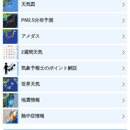
天気図
PM2.5分布予測
アメダス
2週間天気
気象予報士のポイント解説
世界天気
地震情報
熱中症情報