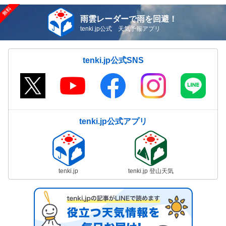
雨雲レーダーで雨を回避！
tenki.jp公式 天気予報アプリ
tenki.jp公式SNS
tenki.jp公式アプリ
tenki.jp
tenki.jp 登山天気