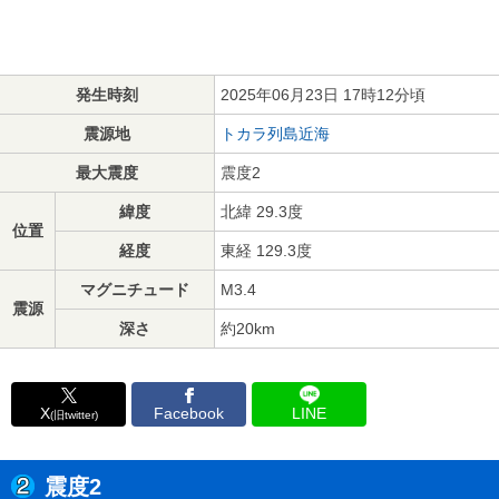
発生時刻
2025年06月23日 17時12分頃
震源地
トカラ列島近海
最大震度
震度2
緯度
北緯 29.3度
位置
経度
東経 129.3度
マグニチュード
M3.4
震源
深さ
約20km
X
Facebook
LINE
(旧twitter)
震度2