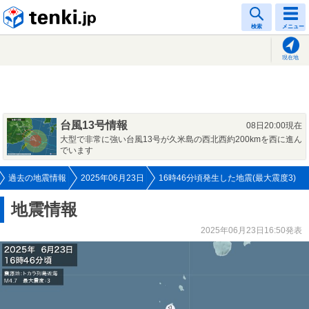
tenki.jp
検索
メニュー
現在地
台風13号情報
08日20:00現在
大型で非常に強い台風13号が久米島の西北西約200kmを西に進ん
でいます
過去の地震情報
2025年06月23日
16時46分頃発生した地震(最大震度3)
地震情報
2025年06月23日16:50発表