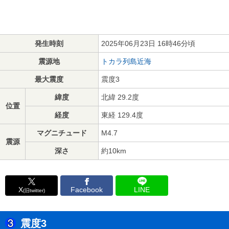
発生時刻
2025年06月23日 16時46分頃
震源地
トカラ列島近海
最大震度
震度3
緯度
北緯 29.2度
位置
経度
東経 129.4度
マグニチュード
M4.7
震源
深さ
約10km
X
Facebook
LINE
(旧twitter)
震度3