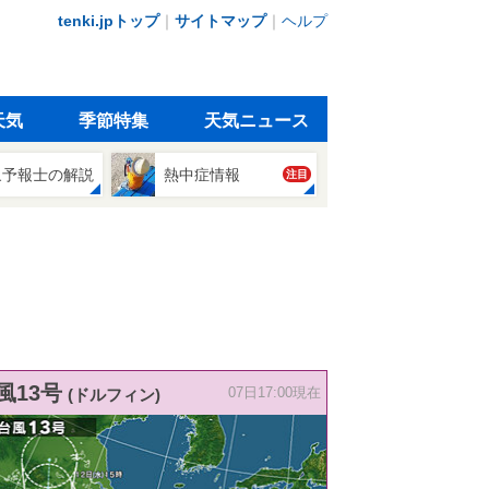
tenki.jpトップ
｜
サイトマップ
｜
ヘルプ
天気
季節特集
天気ニュース
象予報士の解説
熱中症情報
注目
風13号
(ドルフィン)
07日17:00現在