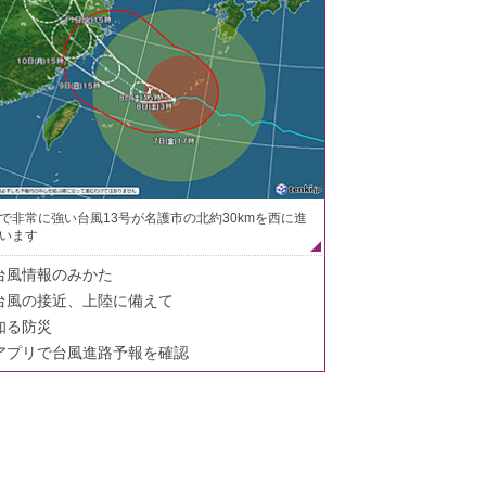
で非常に強い台風13号が名護市の北約30kmを西に進
います
台風情報のみかた
台風の接近、上陸に備えて
知る防災
アプリで台風進路予報を確認