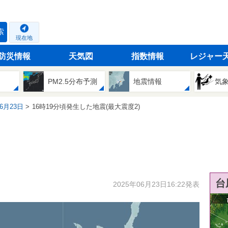
索
現在地
防災情報
天気図
指数情報
レジャー
PM2.5分布予測
地震情報
気
06月23日
16時19分頃発生した地震(最大震度2)
台
2025年06月23日16:22発表