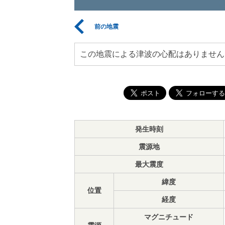
前の地震
この地震による津波の心配はありません
発生時刻
震源地
最大震度
緯度
位置
経度
マグニチュード