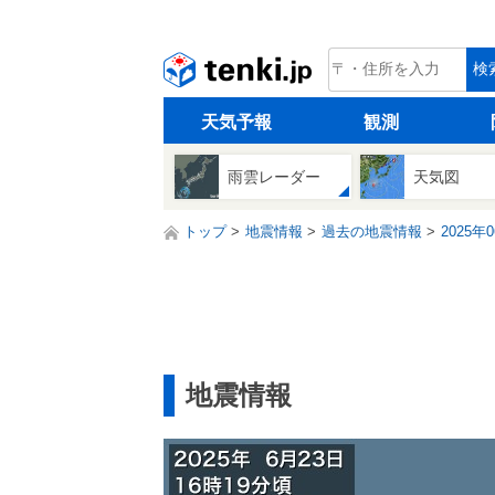
tenki.jp
検
天気予報
観測
雨雲レーダー
天気図
トップ
地震情報
過去の地震情報
2025年
地震情報