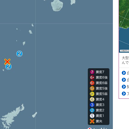
大型
んで