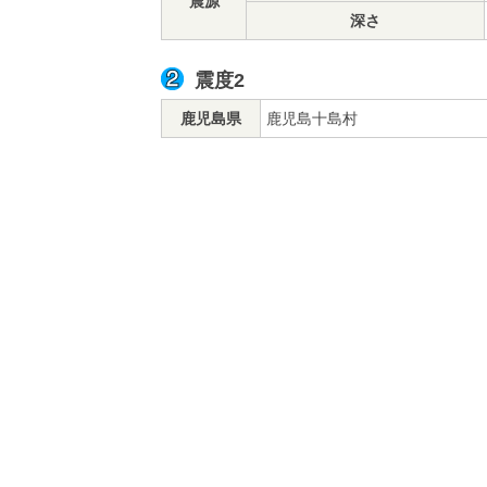
震源
深さ
震度2
鹿児島県
鹿児島十島村