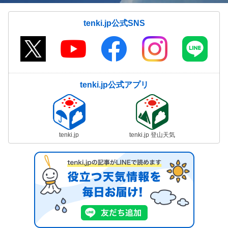
tenki.jp公式SNS
tenki.jp公式アプリ
tenki.jp
tenki.jp 登山天気