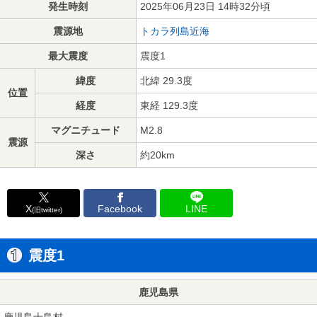
発生時刻
2025年06月23日 14時32分頃
震源地
トカラ列島近海
最大震度
震度1
緯度
北緯 29.3度
位置
経度
東経 129.3度
マグニチュード
M2.8
震源
深さ
約20km
X
Facebook
LINE
(旧twitter)
震度1
鹿児島県
鹿児島十島村