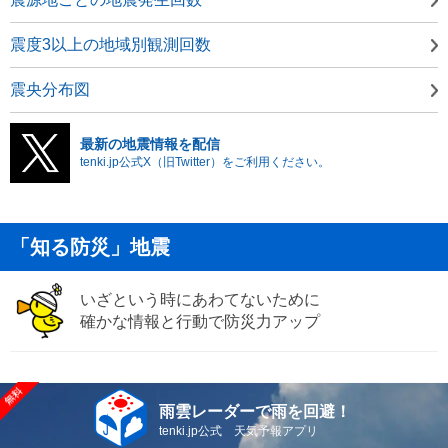
震度3以上の地域別観測回数
震央分布図
最新の地震情報を配信
tenki.jp公式X（旧Twitter）をご利用ください。
「知る防災」地震
いざという時にあわてないために
確かな情報と行動で防災力アップ
雨雲レーダーで雨を回避！
tenki.jp公式 天気予報アプリ