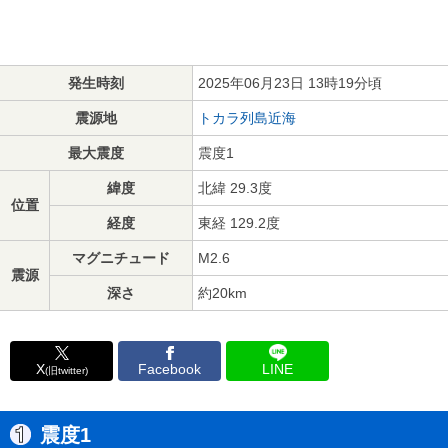
発生時刻
2025年06月23日 13時19分頃
震源地
トカラ列島近海
最大震度
震度1
緯度
北緯 29.3度
位置
経度
東経 129.2度
マグニチュード
M2.6
震源
深さ
約20km
X
Facebook
LINE
(旧twitter)
震度1