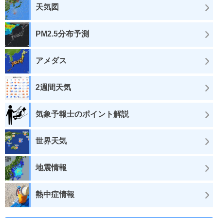
天気図
PM2.5分布予測
アメダス
2週間天気
気象予報士のポイント解説
世界天気
地震情報
熱中症情報