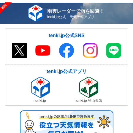
雨雲レーダーで雨を回避！
tenki.jp公式 天気予報アプリ
tenki.jp公式SNS
tenki.jp公式アプリ
tenki.jp
tenki.jp 登山天気