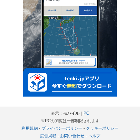
表示：
モバイル
｜
PC
※PCの閲覧は一部制限されます
利用規約
-
プライバシーポリシー
-
クッキーポリシー
広告掲載
-
お問い合わせ
-
ヘルプ