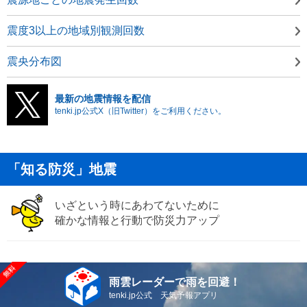
震度3以上の地域別観測回数
震央分布図
最新の地震情報を配信
tenki.jp公式X（旧Twitter）をご利用ください。
「知る防災」地震
いざという時にあわてないために
確かな情報と行動で防災力アップ
雨雲レーダーで雨を回避！
tenki.jp公式 天気予報アプリ