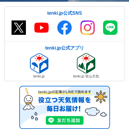
tenki.jp公式SNS
tenki.jp公式アプリ
tenki.jp
tenki.jp 登山天気