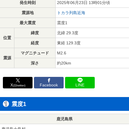
発生時刻
2025年06月23日 13時01分頃
震源地
トカラ列島近海
最大震度
震度1
緯度
北緯 29.3度
位置
経度
東経 129.3度
マグニチュード
M2.6
震源
深さ
約20km
X
Facebook
LINE
(旧twitter)
震度1
鹿児島県
鹿児島十島村