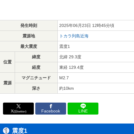
発生時刻
2025年06月23日 12時45分頃
震源地
トカラ列島近海
最大震度
震度1
緯度
北緯 29.3度
位置
経度
東経 129.4度
マグニチュード
M2.7
震源
深さ
約10km
X
Facebook
LINE
(旧twitter)
震度1