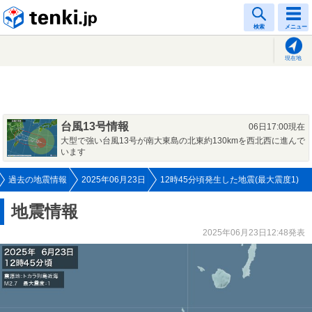
tenki.jp
検索
メニュー
現在地
台風13号情報
06日17:00現在
大型で強い台風13号が南大東島の北東約130kmを西北西に進んで
います
過去の地震情報
2025年06月23日
12時45分頃発生した地震(最大震度1)
地震情報
2025年06月23日12:48発表