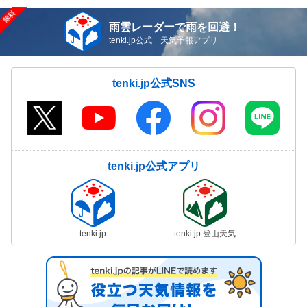
雨雲レーダーで雨を回避！
tenki.jp公式 天気予報アプリ
tenki.jp公式SNS
tenki.jp公式アプリ
tenki.jp
tenki.jp 登山天気