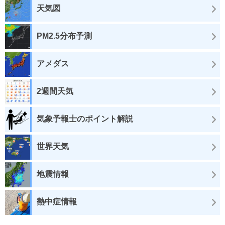
天気図
PM2.5分布予測
アメダス
2週間天気
気象予報士のポイント解説
世界天気
地震情報
熱中症情報