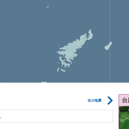
台
次の地震
。