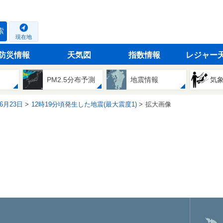
索
現在地
防災情報
天気図
指数情報
レジャー
PM2.5分布予測
地震情報
気
06月23日
12時19分頃発生した地震(最大震度1)
拡大画像