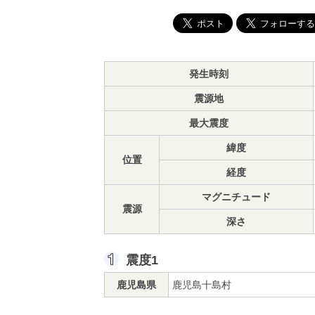
発生時刻
震源地
最大震度
緯度
位置
経度
マグニチュード
震源
深さ
震度1
鹿児島県
鹿児島十島村