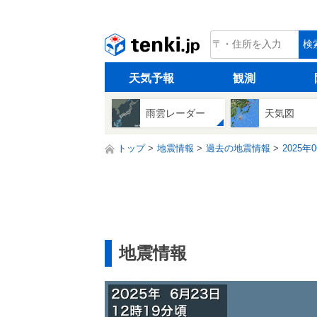
tenki.jp
検
天気予報
観測
雨雲レーダー
天気図
トップ
地震情報
過去の地震情報
2025年
地震情報