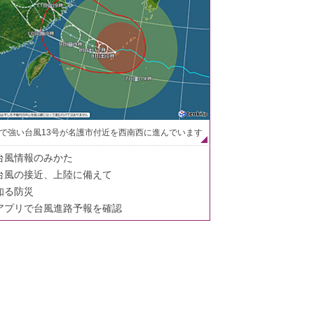
で強い台風13号が名護市付近を西南西に進んでいます
台風情報のみかた
台風の接近、上陸に備えて
知る防災
アプリで台風進路予報を確認