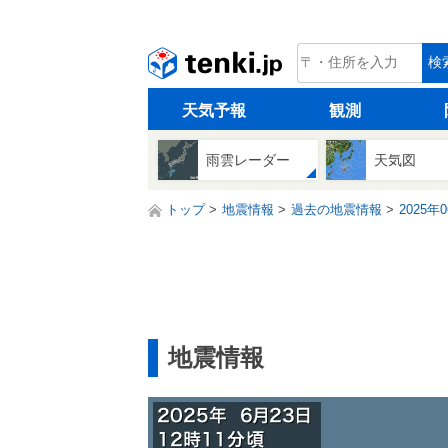
tenki.jp
検
天気予報
観測
雨雲レーダー
天気図
トップ
地震情報
過去の地震情報
2025年
地震情報