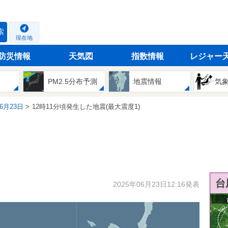
索
現在地
防災情報
天気図
指数情報
レジャー
PM2.5分布予測
地震情報
気
06月23日
12時11分頃発生した地震(最大震度1)
台
2025年06月23日12:16発表