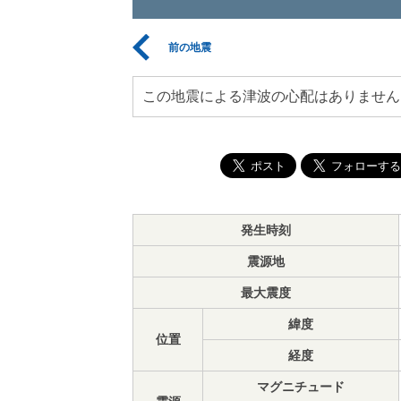
前の地震
この地震による津波の心配はありません
発生時刻
震源地
最大震度
緯度
位置
経度
マグニチュード