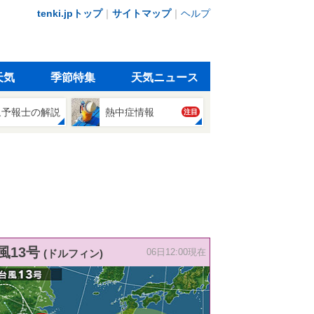
tenki.jpトップ
｜
サイトマップ
｜
ヘルプ
天気
季節特集
天気ニュース
象予報士の解説
熱中症情報
注目
風13号
(ドルフィン)
06日12:00現在