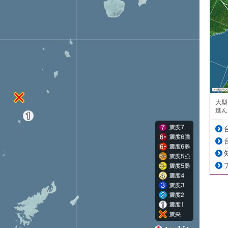
大型
進ん