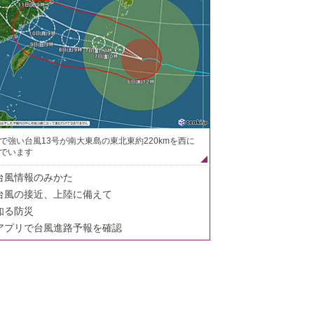
で強い台風13号が南大東島の東北東約220kmを西に
でいます
台風情報のみかた
台風の接近、上陸に備えて
知る防災
アプリで台風進路予報を確認