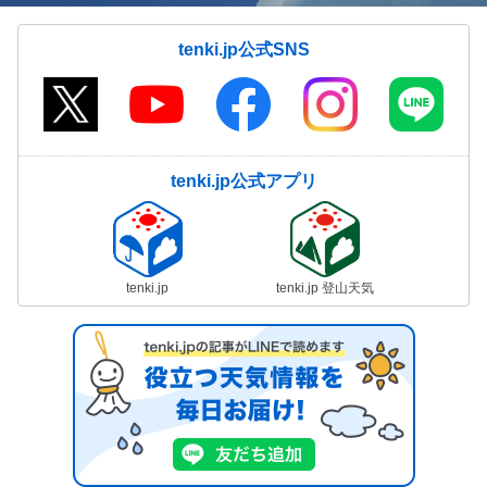
tenki.jp公式SNS
tenki.jp公式アプリ
tenki.jp
tenki.jp 登山天気