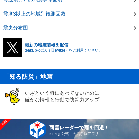
震度3以上の地域別観測回数
震央分布図
最新の地震情報を配信
tenki.jp公式X（旧Twitter）をご利用ください。
「知る防災」地震
いざという時にあわてないために
確かな情報と行動で防災力アップ
雨雲レーダーで雨を回避！
tenki.jp公式 天気予報アプリ