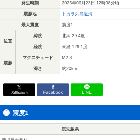
発生時刻
2025年06月23日 12時08分頃
震源地
トカラ列島近海
最大震度
震度1
緯度
北緯 29.4度
位置
経度
東経 129.1度
マグニチュード
M2.3
震源
深さ
約20km
X
Facebook
LINE
(旧twitter)
震度1
鹿児島県
鹿児島十島村