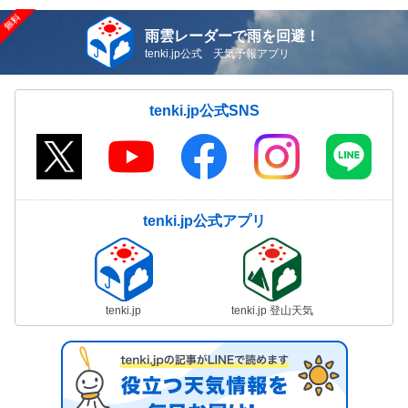
雨雲レーダーで雨を回避！
tenki.jp公式 天気予報アプリ
tenki.jp公式SNS
tenki.jp公式アプリ
tenki.jp
tenki.jp 登山天気