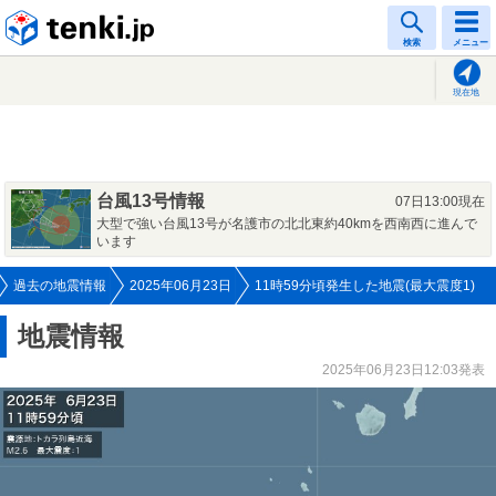
tenki.jp
検索
メニュー
現在地
台風13号情報
07日13:00現在
大型で強い台風13号が名護市の北北東約40kmを西南西に進んで
います
過去の地震情報
2025年06月23日
11時59分頃発生した地震(最大震度1)
地震情報
2025年06月23日12:03発表