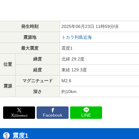
発生時刻
2025年06月23日 11時59分頃
震源地
トカラ列島近海
最大震度
震度1
緯度
北緯 29.2度
位置
経度
東経 129.3度
マグニチュード
M2.6
震源
深さ
約10km
X
Facebook
LINE
(旧twitter)
震度1