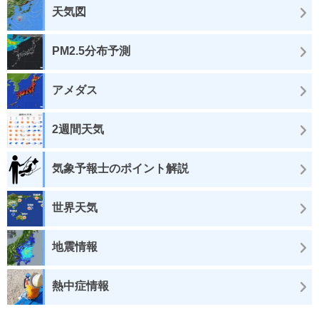
天気図
PM2.5分布予測
アメダス
2週間天気
気象予報士のポイント解説
世界天気
地震情報
熱中症情報