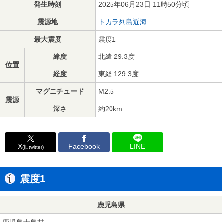
発生時刻
2025年06月23日 11時50分頃
震源地
トカラ列島近海
最大震度
震度1
緯度
北緯 29.3度
位置
経度
東経 129.3度
マグニチュード
M2.5
震源
深さ
約20km
X
Facebook
LINE
(旧twitter)
震度1
鹿児島県
鹿児島十島村