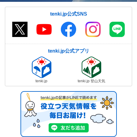
tenki.jp公式SNS
tenki.jp公式アプリ
tenki.jp
tenki.jp 登山天気