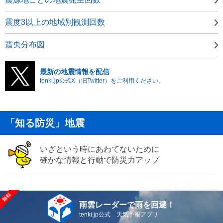
震度3以上の地域別観測回数
震央分布図
最新の地震情報を配信
tenki.jp公式X（旧Twitter）をご利用ください。
「知る防災」地震
いざという時にあわてないために
確かな情報と行動で防災力アップ
雨雲レーダーで雨を回避！
tenki.jp公式 天気予報アプリ