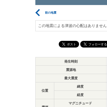
前の地震
この地震による津波の心配はありません
発生時刻
震源地
最大震度
緯度
位置
経度
マグニチュード