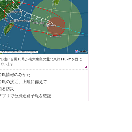
で強い台風13号が南大東島の北北東約110kmを西に
でいます
台風情報のみかた
台風の接近、上陸に備えて
知る防災
アプリで台風進路予報を確認