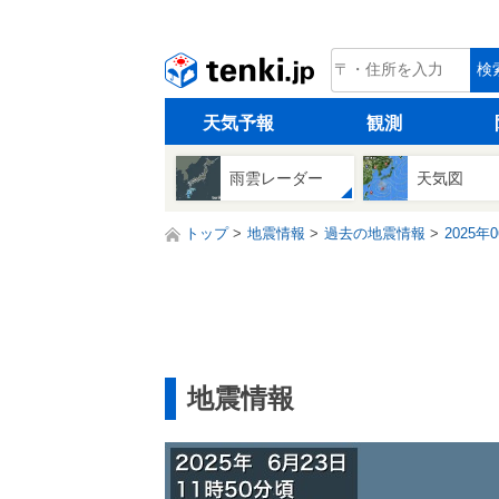
tenki.jp
検
天気予報
観測
雨雲レーダー
天気図
トップ
地震情報
過去の地震情報
2025年
地震情報