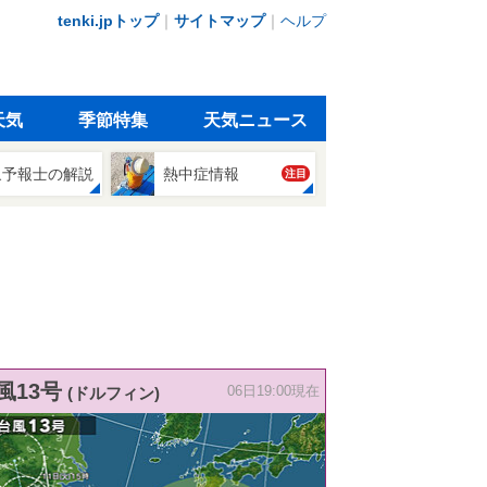
tenki.jpトップ
｜
サイトマップ
｜
ヘルプ
天気
季節特集
天気ニュース
象予報士の解説
熱中症情報
注目
風13号
(ドルフィン)
06日19:00現在