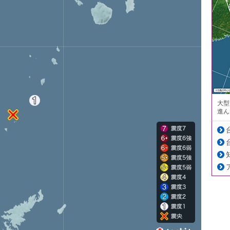
大型
進ん