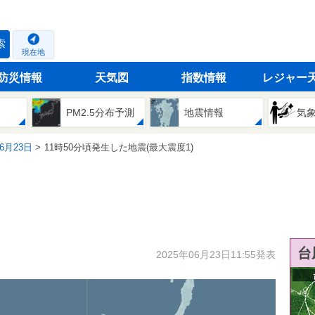
索
現在地
防災情報
天気図
指数情報
レジャー
PM2.5分布予測
地震情報
気
06月23日
11時50分頃発生した地震(最大震度1)
台
2025年06月23日11:55発表