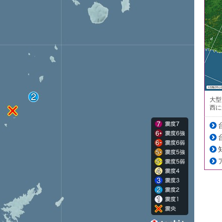
大型
西に