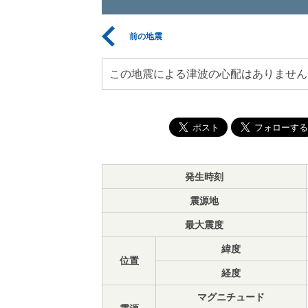
前の地震
この地震による津波の心配はありません
発生時刻
震源地
最大震度
緯度
位置
経度
マグニチュード