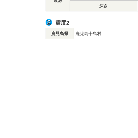
震源
深さ
震度2
鹿児島県
鹿児島十島村