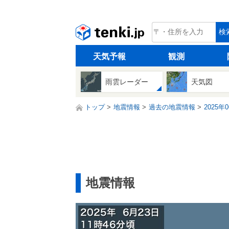
tenki.jp
検
天気予報
観測
雨雲レーダー
天気図
トップ
地震情報
過去の地震情報
2025年
地震情報