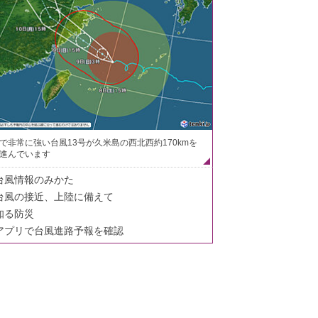
で非常に強い台風13号が久米島の西北西約170kmを
進んでいます
台風情報のみかた
台風の接近、上陸に備えて
知る防災
アプリで台風進路予報を確認