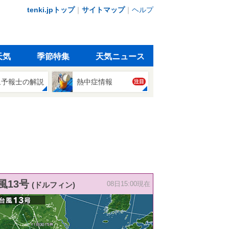
tenki.jpトップ
｜
サイトマップ
｜
ヘルプ
天気
季節特集
天気ニュース
象予報士の解説
熱中症情報
注目
風13号
(ドルフィン)
08日15:00現在