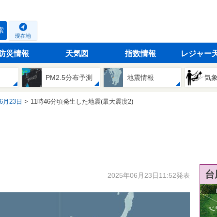
索
現在地
防災情報
天気図
指数情報
レジャー
PM2.5分布予測
地震情報
気
06月23日
11時46分頃発生した地震(最大震度2)
台
2025年06月23日11:52発表