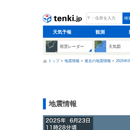
tenki.jp
検
天気予報
観測
雨雲レーダー
天気図
トップ
地震情報
過去の地震情報
2025年
地震情報