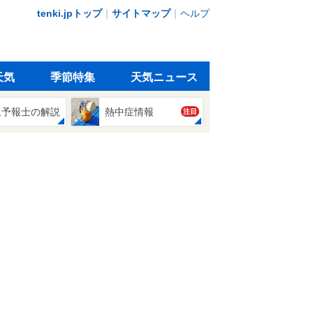
tenki.jpトップ
｜
サイトマップ
｜
ヘルプ
天気
季節特集
天気ニュース
象予報士の解説
熱中症情報
注目