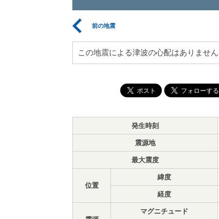
前の地震
この地震による津波の心配はありません
発生時刻
震源地
最大震度
緯度
位置
経度
マグニチュード