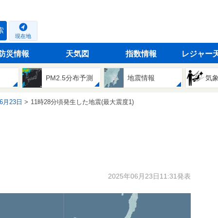
索
現在地
防災情報
天気図
指数情報
レジャー
PM2.5分布予測
地震情報
気
06月23日
11時28分頃発生した地震(最大震度1)
2025年06月23日11:31発表