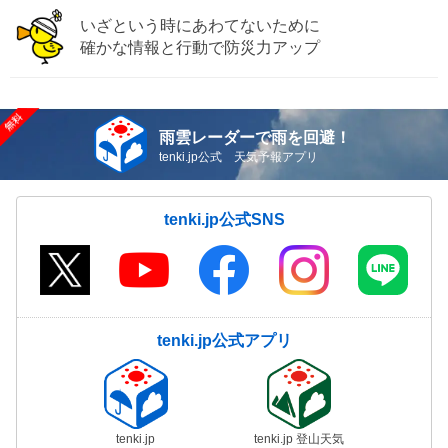
いざという時にあわてないために
確かな情報と行動で防災力アップ
雨雲レーダーで雨を回避！
tenki.jp公式 天気予報アプリ
tenki.jp公式SNS
tenki.jp公式アプリ
tenki.jp
tenki.jp 登山天気