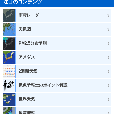
注目のコンテンツ
雨雲レーダー
天気図
PM2.5分布予測
アメダス
2週間天気
気象予報士のポイント解説
世界天気
地震情報