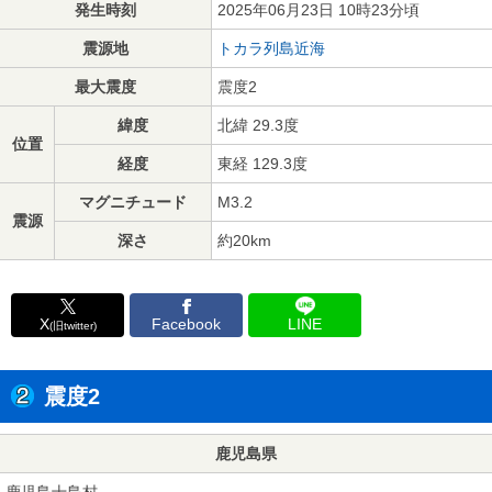
発生時刻
2025年06月23日 10時23分頃
震源地
トカラ列島近海
最大震度
震度2
緯度
北緯 29.3度
位置
経度
東経 129.3度
マグニチュード
M3.2
震源
深さ
約20km
X
Facebook
LINE
(旧twitter)
震度2
鹿児島県
鹿児島十島村