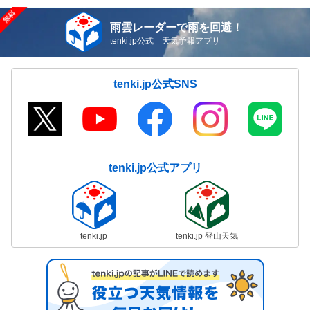
雨雲レーダーで雨を回避！
tenki.jp公式 天気予報アプリ
tenki.jp公式SNS
tenki.jp公式アプリ
tenki.jp
tenki.jp 登山天気