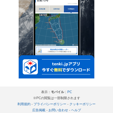
表示：
モバイル
｜
PC
※PCの閲覧は一部制限されます
利用規約
-
プライバシーポリシー
-
クッキーポリシー
広告掲載
-
お問い合わせ
-
ヘルプ