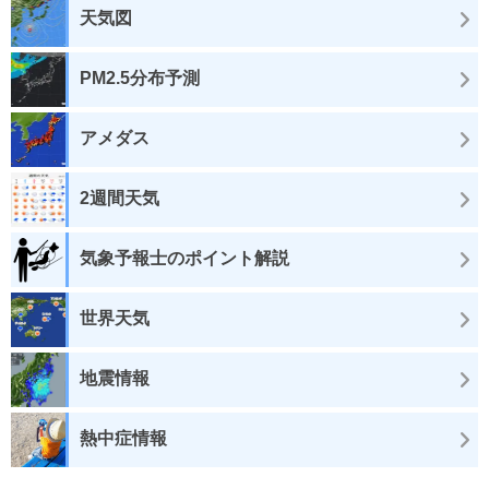
天気図
PM2.5分布予測
アメダス
2週間天気
気象予報士のポイント解説
世界天気
地震情報
熱中症情報