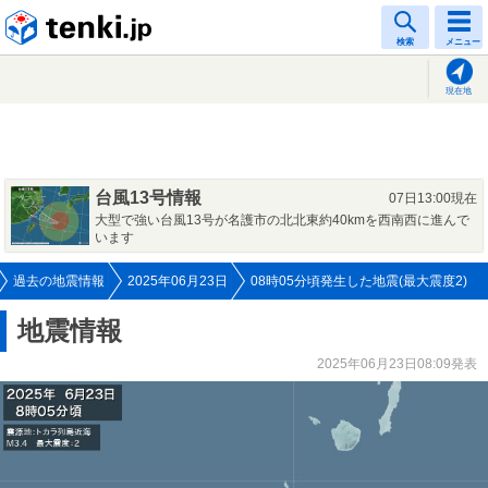
tenki.jp
検索
メニュー
現在地
台風13号情報
07日13:00現在
大型で強い台風13号が名護市の北北東約40kmを西南西に進んで
います
過去の地震情報
2025年06月23日
08時05分頃発生した地震(最大震度2)
地震情報
2025年06月23日08:09発表