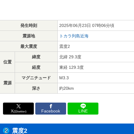
発生時刻
2025年06月23日 07時06分頃
震源地
トカラ列島近海
最大震度
震度2
緯度
北緯 29.3度
位置
経度
東経 129.3度
マグニチュード
M3.3
震源
深さ
約20km
X
Facebook
LINE
(旧twitter)
震度2