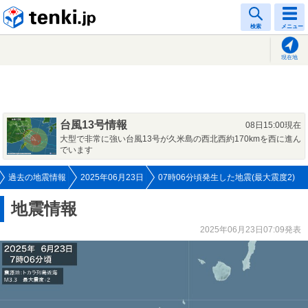
tenki.jp
検索
メニュー
現在地
台風13号情報
08日15:00現在
大型で非常に強い台風13号が久米島の西北西約170kmを西に進ん
でいます
過去の地震情報
2025年06月23日
07時06分頃発生した地震(最大震度2)
地震情報
2025年06月23日07:09発表