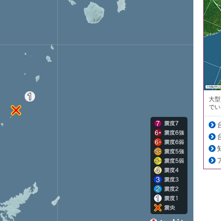
大型
でい