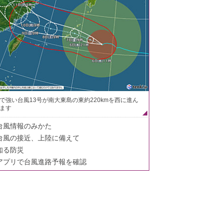
で強い台風13号が南大東島の東約220kmを西に進ん
ます
台風情報のみかた
台風の接近、上陸に備えて
知る防災
アプリで台風進路予報を確認