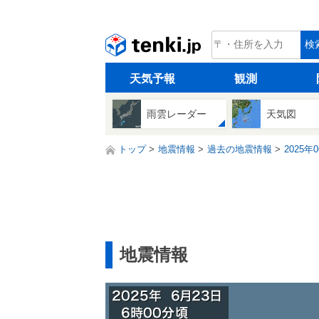
tenki.jp
検
天気予報
観測
雨雲レーダー
天気図
トップ
地震情報
過去の地震情報
2025年
地震情報