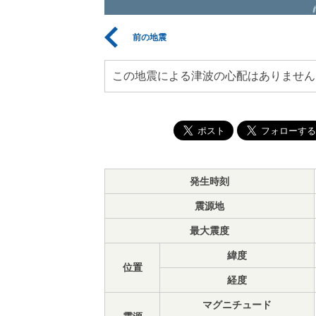
前の地震
この地震による津波の心配はありません
発生時刻
震源地
最大震度
緯度
位置
経度
マグニチュード