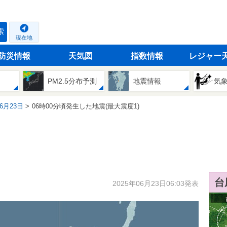
索
現在地
防災情報
天気図
指数情報
レジャー
PM2.5分布予測
地震情報
気
06月23日
06時00分頃発生した地震(最大震度1)
台
2025年06月23日06:03発表