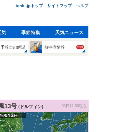
tenki.jpトップ
｜
サイトマップ
｜
ヘルプ
天気
季節特集
天気ニュース
象予報士の解説
熱中症情報
注目
風13号
(ドルフィン)
06日11:00現在