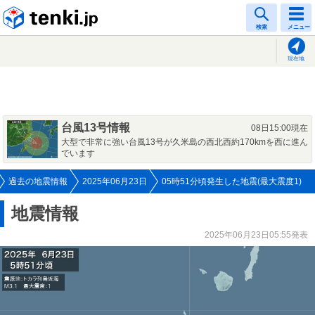
tenki.jp
検索
メニュー
現在地
台風13号情報
08日15:00現在
大型で非常に強い台風13号が久米島の西北西約170kmを西に進ん
でいます
過去の地震情報
2025年06月23日
05時51分頃発生した地震(最大震度1)
地震情報
2025年06月23日05:55発表