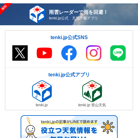
雨雲レーダーで雨を回避！
tenki.jp公式 天気予報アプリ
tenki.jp公式SNS
tenki.jp公式アプリ
tenki.jp
tenki.jp 登山天気