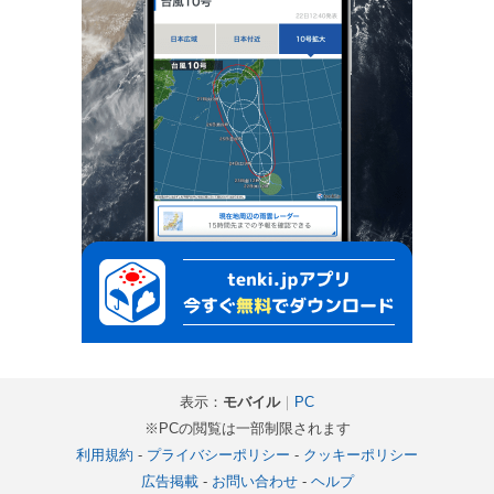
表示：
モバイル
｜
PC
※PCの閲覧は一部制限されます
利用規約
-
プライバシーポリシー
-
クッキーポリシー
広告掲載
-
お問い合わせ
-
ヘルプ