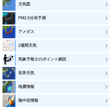
天気図
PM2.5分布予測
アメダス
2週間天気
気象予報士のポイント解説
世界天気
地震情報
熱中症情報