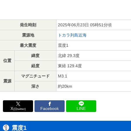
発生時刻
2025年06月23日 05時51分頃
震源地
トカラ列島近海
最大震度
震度1
緯度
北緯 29.3度
位置
経度
東経 129.4度
マグニチュード
M3.1
震源
深さ
約20km
X
Facebook
LINE
(旧twitter)
震度1