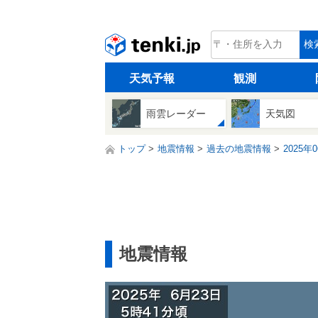
tenki.jp
検
天気予報
観測
雨雲レーダー
天気図
トップ
地震情報
過去の地震情報
2025年
地震情報