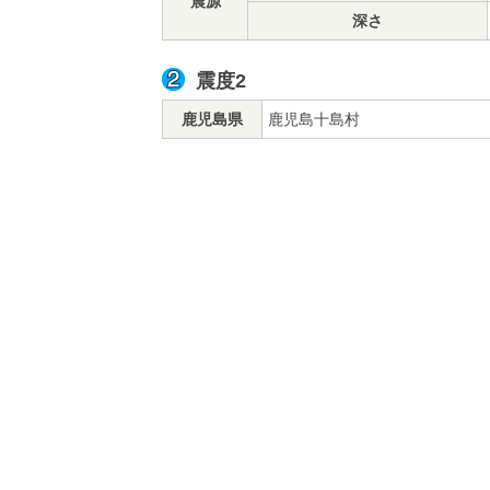
震源
深さ
震度2
鹿児島県
鹿児島十島村