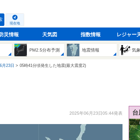
索
現在地
防災情報
天気図
指数情報
レジャー
PM2.5分布予測
地震情報
気
06月23日
05時41分頃発生した地震(最大震度2)
台
2025年06月23日05:44発表