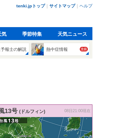
tenki.jpトップ
｜
サイトマップ
｜
ヘルプ
天気
季節特集
天気ニュース
象予報士の解説
熱中症情報
注目
風13号
(ドルフィン)
08日21:00現在