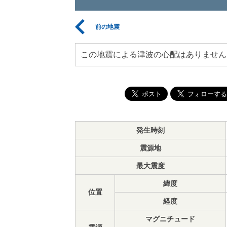
前の地震
この地震による津波の心配はありません
発生時刻
震源地
最大震度
緯度
位置
経度
マグニチュード