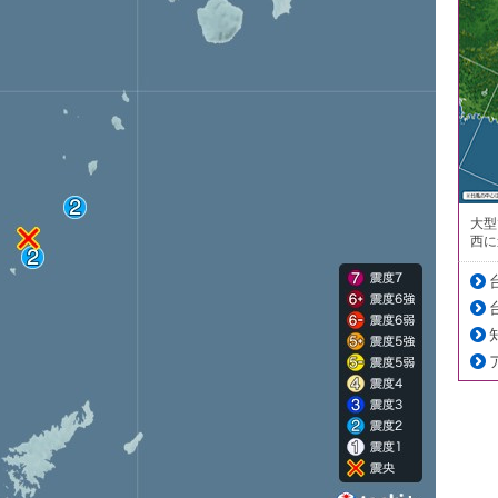
大型
西に