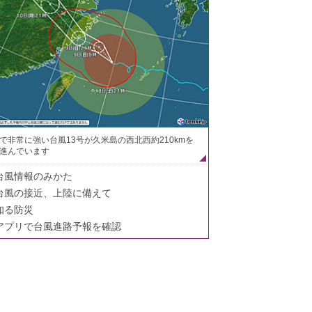
で非常に強い台風13号が久米島の西北西約210kmを
進んでいます
台風情報のみかた
台風の接近、上陸に備えて
知る防災
アプリで台風進路予報を確認