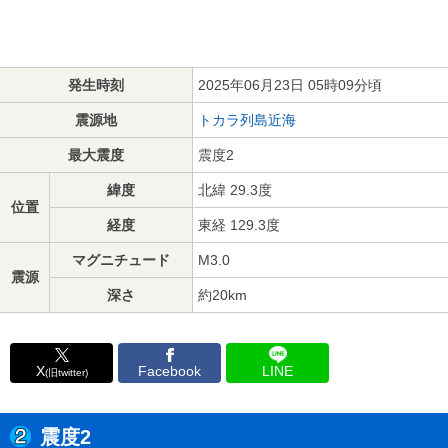
発生時刻
2025年06月23日 05時09分頃
震源地
トカラ列島近海
最大震度
震度2
緯度
北緯 29.3度
位置
経度
東経 129.3度
マグニチュード
M3.0
震源
深さ
約20km
X
Facebook
LINE
(旧twitter)
震度2