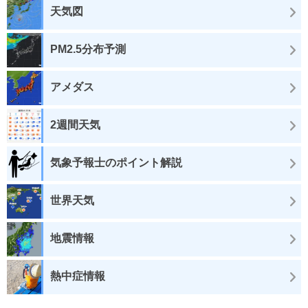
天気図
PM2.5分布予測
アメダス
2週間天気
気象予報士のポイント解説
世界天気
地震情報
熱中症情報