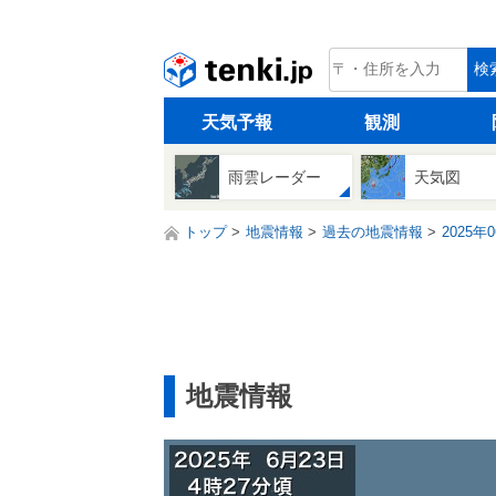
tenki.jp
検
天気予報
観測
雨雲レーダー
天気図
トップ
地震情報
過去の地震情報
2025年
地震情報