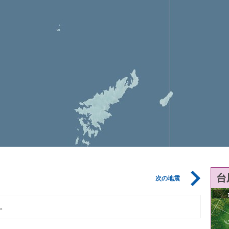
台
次の地震
。