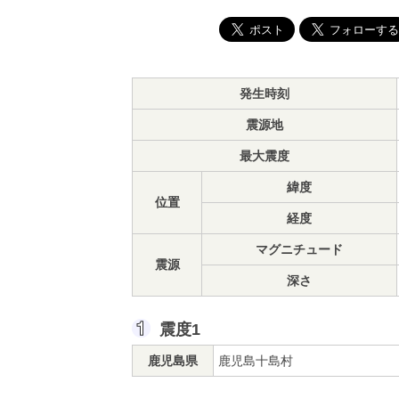
発生時刻
震源地
最大震度
緯度
位置
経度
マグニチュード
震源
深さ
震度1
鹿児島県
鹿児島十島村