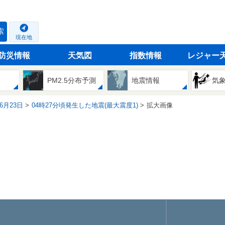
索
現在地
防災情報
天気図
指数情報
レジャー
PM2.5分布予測
地震情報
気
06月23日
04時27分頃発生した地震(最大震度1)
拡大画像