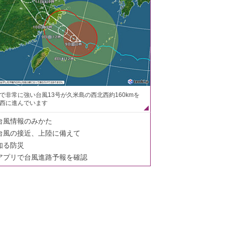
で非常に強い台風13号が久米島の西北西約160kmを
西に進んでいます
台風情報のみかた
台風の接近、上陸に備えて
知る防災
アプリで台風進路予報を確認