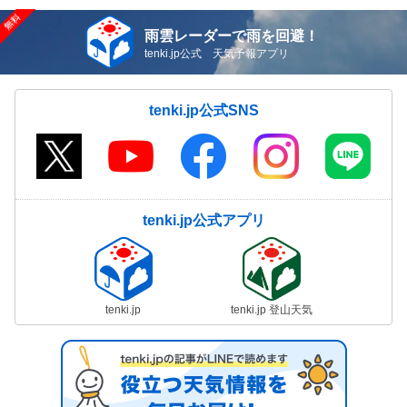
雨雲レーダーで雨を回避！
tenki.jp公式 天気予報アプリ
tenki.jp公式SNS
tenki.jp公式アプリ
tenki.jp
tenki.jp 登山天気