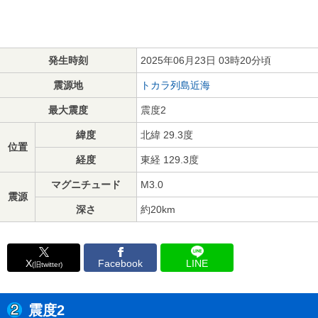
発生時刻
2025年06月23日 03時20分頃
震源地
トカラ列島近海
最大震度
震度2
緯度
北緯 29.3度
位置
経度
東経 129.3度
マグニチュード
M3.0
震源
深さ
約20km
X
Facebook
LINE
(旧twitter)
震度2