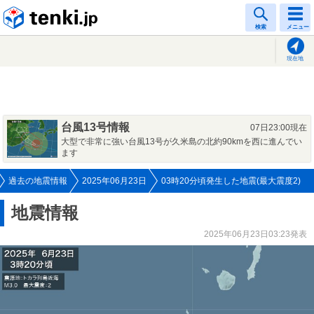
tenki.jp
検索
メニュー
現在地
台風13号情報
07日23:00現在
大型で非常に強い台風13号が久米島の北約90kmを西に進んでい
ます
過去の地震情報
2025年06月23日
03時20分頃発生した地震(最大震度2)
地震情報
2025年06月23日03:23発表