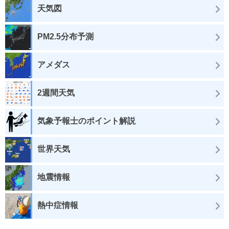
天気図
PM2.5分布予測
アメダス
2週間天気
気象予報士のポイント解説
世界天気
地震情報
熱中症情報