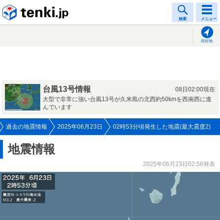
tenki.jp
検索
メニュー
現在地
台風13号情報
08日02:00現在
大型で非常に強い台風13号が久米島の北西約50kmを西南西に進
んでいます
過去の地震情報
2025年06月23日
02時53分頃発生した地震(最大震度2)
地震情報
2025年06月23日02:56発表