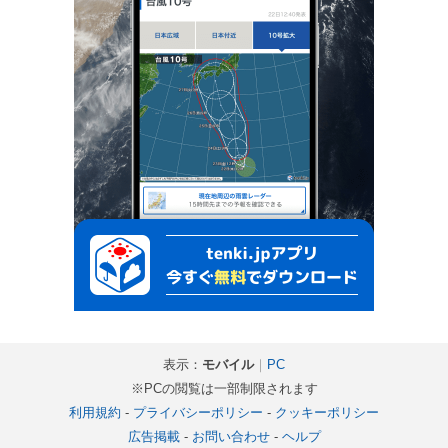
表示：
モバイル
｜
PC
※PCの閲覧は一部制限されます
利用規約
-
プライバシーポリシー
-
クッキーポリシー
広告掲載
-
お問い合わせ
-
ヘルプ