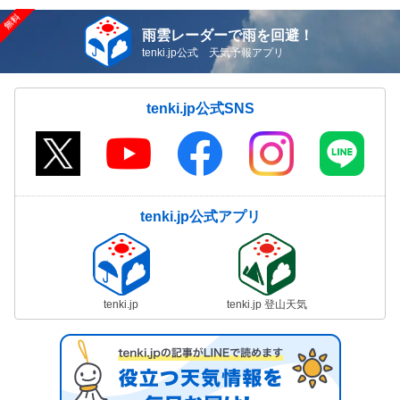
雨雲レーダーで雨を回避！
tenki.jp公式 天気予報アプリ
tenki.jp公式SNS
tenki.jp公式アプリ
tenki.jp
tenki.jp 登山天気