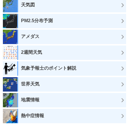
天気図
PM2.5分布予測
アメダス
2週間天気
気象予報士のポイント解説
世界天気
地震情報
熱中症情報