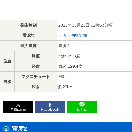
発生時刻
2025年06月23日 02時53分頃
震源地
トカラ列島近海
最大震度
震度2
緯度
北緯 29.3度
位置
経度
東経 129.4度
マグニチュード
M3.2
震源
深さ
約20km
X
Facebook
LINE
(旧twitter)
震度2