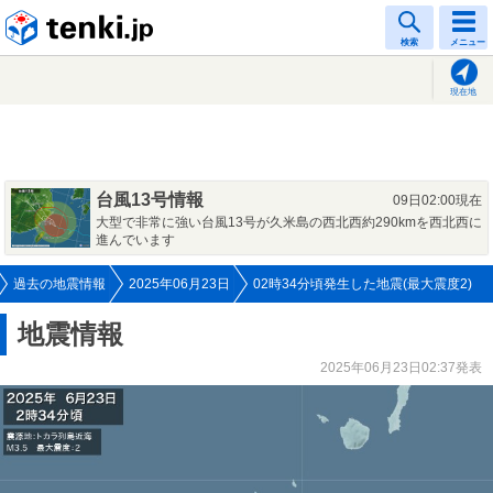
tenki.jp
検索
メニュー
現在地
台風13号情報
09日02:00現在
大型で非常に強い台風13号が久米島の西北西約290kmを西北西に
進んでいます
過去の地震情報
2025年06月23日
02時34分頃発生した地震(最大震度2)
地震情報
2025年06月23日02:37発表