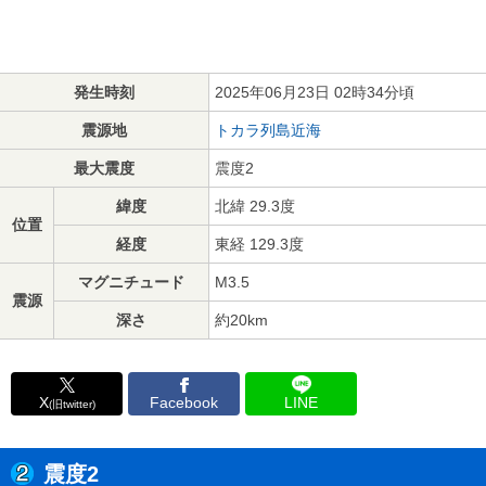
発生時刻
2025年06月23日 02時34分頃
震源地
トカラ列島近海
最大震度
震度2
緯度
北緯 29.3度
位置
経度
東経 129.3度
マグニチュード
M3.5
震源
深さ
約20km
X
Facebook
LINE
(旧twitter)
震度2