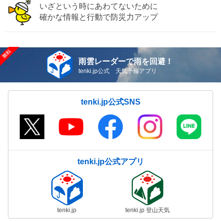
いざという時にあわてないために
確かな情報と行動で防災力アップ
雨雲レーダーで雨を回避！
tenki.jp公式 天気予報アプリ
tenki.jp公式SNS
tenki.jp公式アプリ
tenki.jp
tenki.jp 登山天気