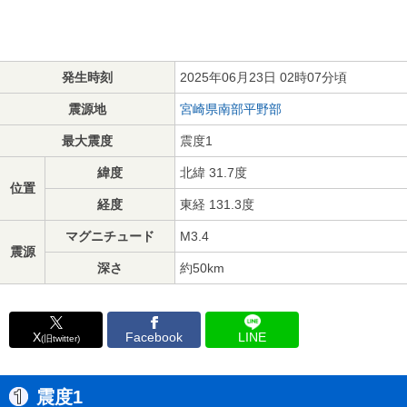
発生時刻
2025年06月23日 02時07分頃
震源地
宮崎県南部平野部
最大震度
震度1
緯度
北緯 31.7度
位置
経度
東経 131.3度
マグニチュード
M3.4
震源
深さ
約50km
X
Facebook
LINE
(旧twitter)
震度1