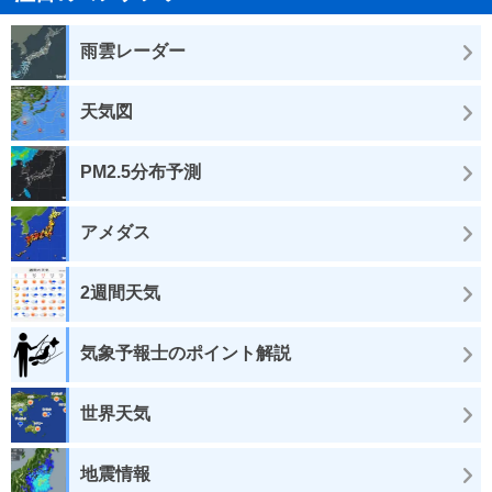
雨雲レーダー
天気図
PM2.5分布予測
アメダス
2週間天気
気象予報士のポイント解説
世界天気
地震情報