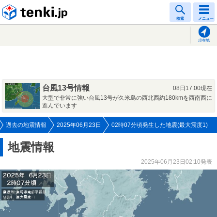
tenki.jp
検索
メニュー
現在地
台風13号情報
08日17:00現在
大型で非常に強い台風13号が久米島の西北西約180kmを西南西に
進んでいます
過去の地震情報
2025年06月23日
02時07分頃発生した地震(最大震度1)
地震情報
2025年06月23日02:10発表