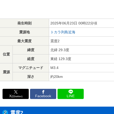
発生時刻
2025年06月23日 00時22分頃
震源地
トカラ列島近海
最大震度
震度2
緯度
北緯 29.3度
位置
経度
東経 129.3度
マグニチュード
M3.4
震源
深さ
約20km
X
Facebook
LINE
(旧twitter)
震度2