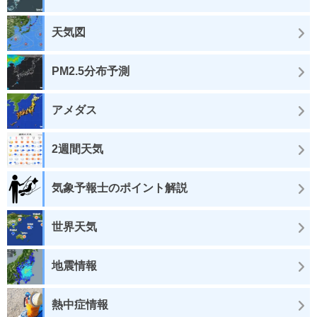
天気図
PM2.5分布予測
アメダス
2週間天気
気象予報士のポイント解説
世界天気
地震情報
熱中症情報