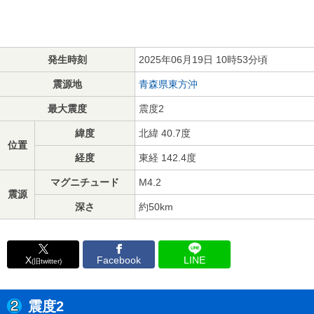
発生時刻
2025年06月19日 10時53分頃
震源地
青森県東方沖
最大震度
震度2
緯度
北緯 40.7度
位置
経度
東経 142.4度
マグニチュード
M4.2
震源
深さ
約50km
X
Facebook
LINE
(旧twitter)
震度2