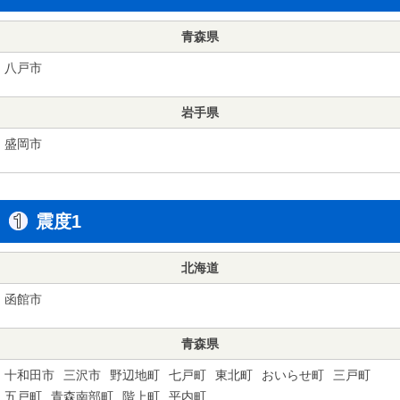
青森県
八戸市
岩手県
盛岡市
震度1
北海道
函館市
青森県
十和田市
三沢市
野辺地町
七戸町
東北町
おいらせ町
三戸町
五戸町
青森南部町
階上町
平内町