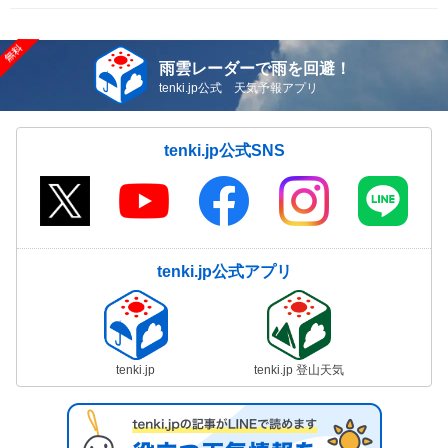
雨雲レーダーで雨を回避！
tenki.jp公式 天気予報アプリ
tenki.jp公式SNS
tenki.jp公式アプリ
tenki.jp
tenki.jp 登山天気