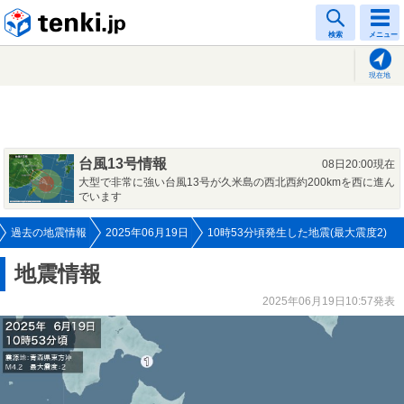
tenki.jp
検索
メニュー
現在地
台風13号情報
08日20:00現在
大型で非常に強い台風13号が久米島の西北西約200kmを西に進ん
でいます
過去の地震情報
2025年06月19日
10時53分頃発生した地震(最大震度2)
地震情報
2025年06月19日10:57発表