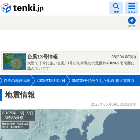
tenki.jp
検索
メニュー
現在地
台風13号情報
08日04:00現在
大型で非常に強い台風13号が久米島の北北西約40kmを南南西に
進んでいます
過去の地震情報
2025年06月09日
05時28分頃発生した地震(最大震度2)
地震情報
2025年06月09日05:31発表