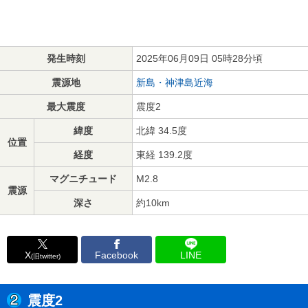
発生時刻
2025年06月09日 05時28分頃
震源地
新島・神津島近海
最大震度
震度2
緯度
北緯 34.5度
位置
経度
東経 139.2度
マグニチュード
M2.8
震源
深さ
約10km
X
Facebook
LINE
(旧twitter)
震度2