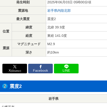
発生時刻
2025年06月03日 05時00分頃
震源地
岩手県内陸北部
最大震度
震度2
緯度
北緯 39.9度
位置
経度
東経 141.0度
マグニチュード
M2.9
震源
深さ
約10km
X
Facebook
LINE
(旧twitter)
震度2
岩手県
八幡平市