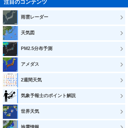
注目のコンテンツ
雨雲レーダー
天気図
PM2.5分布予測
アメダス
2週間天気
気象予報士のポイント解説
世界天気
地震情報