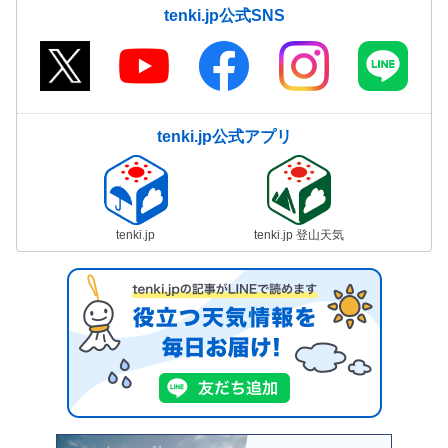
tenki.jp公式SNS
tenki.jp公式アプリ
tenki.jp
tenki.jp 登山天気