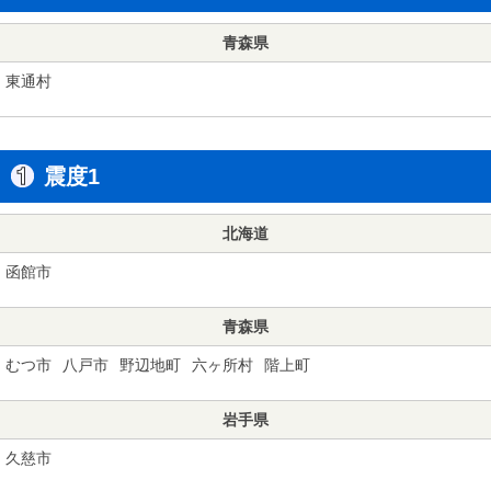
青森県
東通村
震度1
北海道
函館市
青森県
むつ市
八戸市
野辺地町
六ヶ所村
階上町
岩手県
久慈市