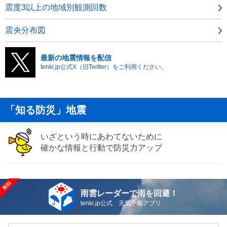
震度3以上の地域別観測回数
震央分布図
最新の地震情報を配信
tenki.jp公式X（旧Twitter）をご利用ください。
「知る防災」地震
いざという時にあわてないために
確かな情報と行動で防災力アップ
雨雲レーダーで雨を回避！
tenki.jp公式 天気予報アプリ