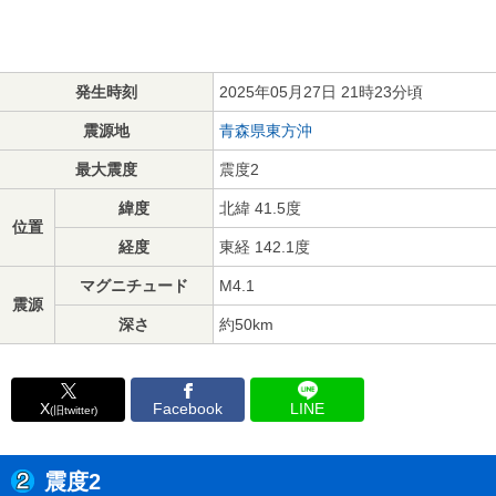
発生時刻
2025年05月27日 21時23分頃
震源地
青森県東方沖
最大震度
震度2
緯度
北緯 41.5度
位置
経度
東経 142.1度
マグニチュード
M4.1
震源
深さ
約50km
X
Facebook
LINE
(旧twitter)
震度2