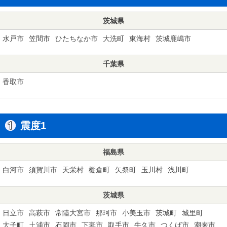
茨城県
水戸市
笠間市
ひたちなか市
大洗町
東海村
茨城鹿嶋市
千葉県
香取市
震度1
福島県
白河市
須賀川市
天栄村
棚倉町
矢祭町
玉川村
浅川町
茨城県
日立市
高萩市
常陸大宮市
那珂市
小美玉市
茨城町
城里町
大子町
土浦市
石岡市
下妻市
取手市
牛久市
つくば市
潮来市