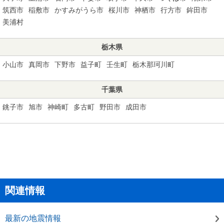
筑西市
稲敷市
かすみがうら市
桜川市
神栖市
行方市
鉾田市
美浦村
栃木県
小山市
真岡市
下野市
益子町
壬生町
栃木那珂川町
千葉県
銚子市
旭市
神崎町
多古町
野田市
成田市
関連情報
最新の地震情報