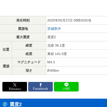
発生時刻
2025年05月27日 00時33分頃
震源地
茨城県沖
最大震度
震度2
緯度
北緯 36.1度
位置
経度
東経 141.0度
マグニチュード
M4.3
震源
深さ
約40km
X
Facebook
LINE
(旧twitter)
震度2