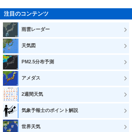
注目のコンテンツ
雨雲レーダー
天気図
PM2.5分布予測
アメダス
2週間天気
気象予報士のポイント解説
世界天気