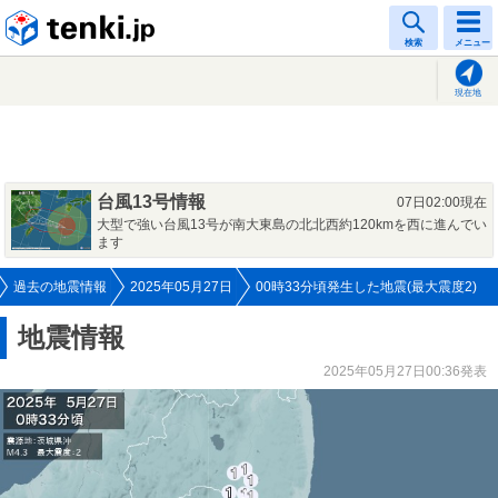
tenki.jp
検索
メニュー
現在地
台風13号情報
07日02:00現在
大型で強い台風13号が南大東島の北北西約120kmを西に進んでい
ます
過去の地震情報
2025年05月27日
00時33分頃発生した地震(最大震度2)
地震情報
2025年05月27日00:36発表