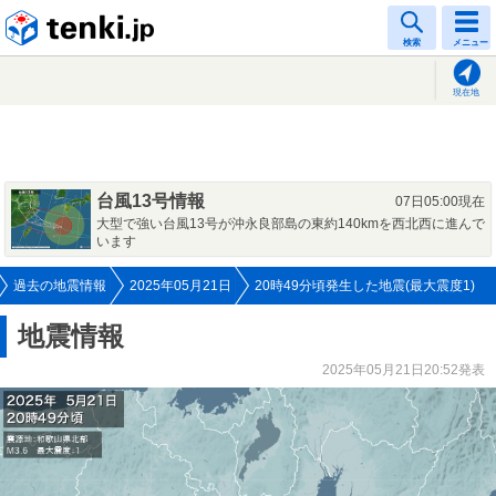
tenki.jp
検索
メニュー
現在地
台風13号情報
07日05:00現在
大型で強い台風13号が沖永良部島の東約140kmを西北西に進んで
います
過去の地震情報
2025年05月21日
20時49分頃発生した地震(最大震度1)
地震情報
2025年05月21日20:52発表