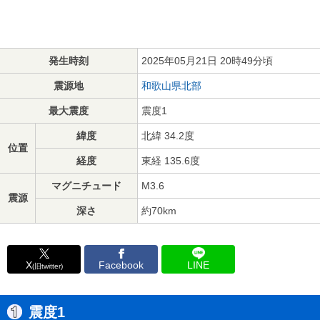
発生時刻
2025年05月21日 20時49分頃
震源地
和歌山県北部
最大震度
震度1
緯度
北緯 34.2度
位置
経度
東経 135.6度
マグニチュード
M3.6
震源
深さ
約70km
X
Facebook
LINE
(旧twitter)
震度1