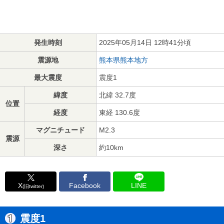
発生時刻
2025年05月14日 12時41分頃
震源地
熊本県熊本地方
最大震度
震度1
緯度
北緯 32.7度
位置
経度
東経 130.6度
マグニチュード
M2.3
震源
深さ
約10km
X
Facebook
LINE
(旧twitter)
震度1