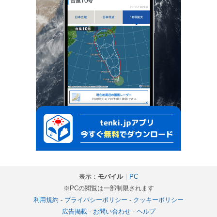
表示：
モバイル
｜
PC
※PCの閲覧は一部制限されます
利用規約
-
プライバシーポリシー
-
クッキーポリシー
広告掲載
-
お問い合わせ
-
ヘルプ