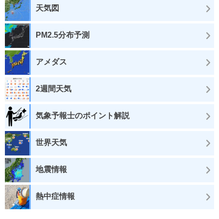
天気図
PM2.5分布予測
アメダス
2週間天気
気象予報士のポイント解説
世界天気
地震情報
熱中症情報