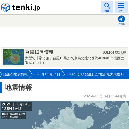
tenki.jp
検索
メニュー
現在地
台風13号情報
08日04:00現在
大型で非常に強い台風13号が久米島の北北西約40kmを南南西に
進んでいます
過去の地震情報
2025年05月14日
12時41分頃発生した地震(最大震度1)
地震情報
2025年05月14日12:44発表