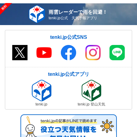
雨雲レーダーで雨を回避！
tenki.jp公式 天気予報アプリ
tenki.jp公式SNS
tenki.jp公式アプリ
tenki.jp
tenki.jp 登山天気