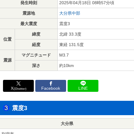
発生時刻
2025年04月18日 08時57分頃
震源地
大分県中部
最大震度
震度3
緯度
北緯 33.3度
位置
経度
東経 131.5度
マグニチュード
M3.7
震源
深さ
約10km
X
Facebook
LINE
(旧twitter)
震度3
大分県
別府市