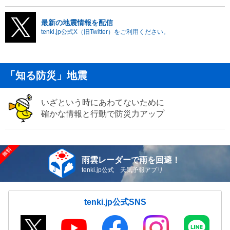
最新の地震情報を配信
tenki.jp公式X（旧Twitter）をご利用ください。
「知る防災」地震
いざという時にあわてないために
確かな情報と行動で防災力アップ
雨雲レーダーで雨を回避！
tenki.jp公式 天気予報アプリ
tenki.jp公式SNS