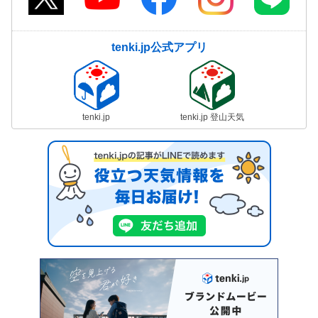
tenki.jp公式アプリ
tenki.jp
tenki.jp 登山天気