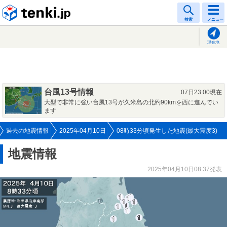
tenki.jp
検索
メニュー
現在地
台風13号情報
07日23:00現在
大型で非常に強い台風13号が久米島の北約90kmを西に進んでい
ます
過去の地震情報
2025年04月10日
08時33分頃発生した地震(最大震度3)
地震情報
2025年04月10日08:37発表