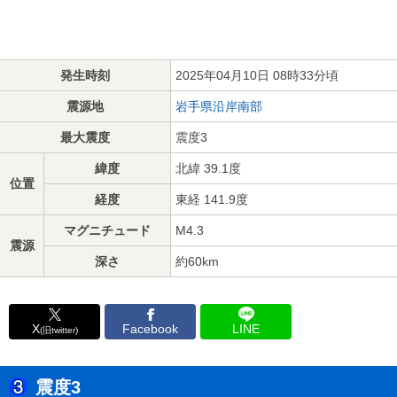
発生時刻
2025年04月10日 08時33分頃
震源地
岩手県沿岸南部
最大震度
震度3
緯度
北緯 39.1度
位置
経度
東経 141.9度
マグニチュード
M4.3
震源
深さ
約60km
X
Facebook
LINE
(旧twitter)
震度3