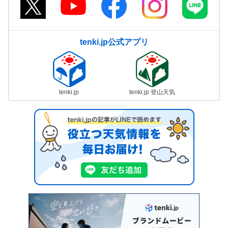
tenki.jp公式アプリ
tenki.jp
tenki.jp 登山天気