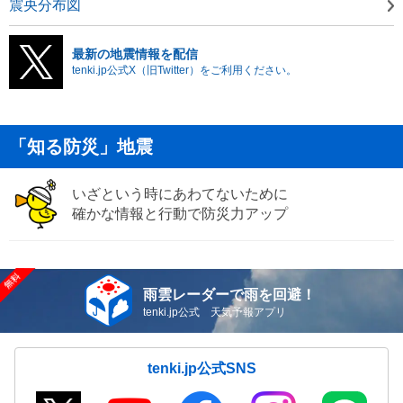
震央分布図
最新の地震情報を配信
tenki.jp公式X（旧Twitter）をご利用ください。
「知る防災」地震
いざという時にあわてないために
確かな情報と行動で防災力アップ
雨雲レーダーで雨を回避！
tenki.jp公式 天気予報アプリ
tenki.jp公式SNS