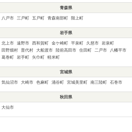
青森県
八戸市
三戸町
五戸町
青森南部町
階上町
岩手県
北上市
遠野市
西和賀町
金ケ崎町
平泉町
久慈市
岩泉町
田野畑村
普代村
大船渡市
陸前高田市
住田町
二戸市
八幡平市
葛巻町
岩手町
矢巾町
軽米町
宮城県
気仙沼市
大崎市
色麻町
涌谷町
宮城美里町
南三陸町
石巻市
秋田県
大仙市