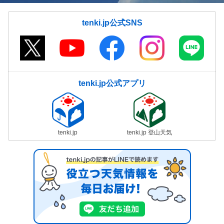
tenki.jp公式SNS
tenki.jp公式アプリ
tenki.jp
tenki.jp 登山天気