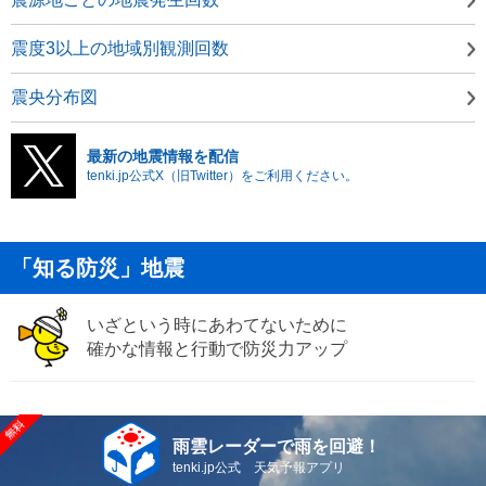
震度3以上の地域別観測回数
震央分布図
最新の地震情報を配信
tenki.jp公式X（旧Twitter）をご利用ください。
「知る防災」地震
いざという時にあわてないために
確かな情報と行動で防災力アップ
雨雲レーダーで雨を回避！
tenki.jp公式 天気予報アプリ