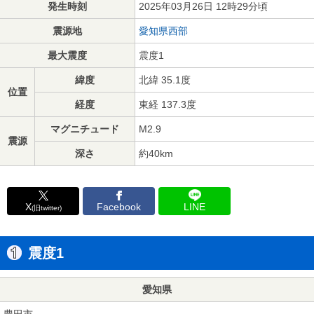
発生時刻
2025年03月26日 12時29分頃
震源地
愛知県西部
最大震度
震度1
緯度
北緯 35.1度
位置
経度
東経 137.3度
マグニチュード
M2.9
震源
深さ
約40km
X
Facebook
LINE
(旧twitter)
震度1
愛知県
豊田市