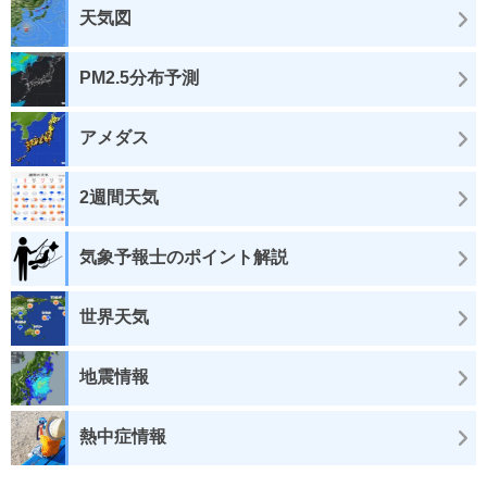
天気図
PM2.5分布予測
アメダス
2週間天気
気象予報士のポイント解説
世界天気
地震情報
熱中症情報