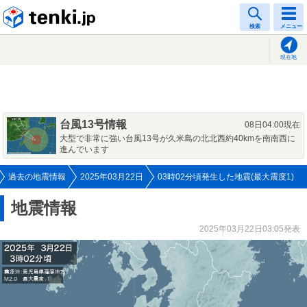
tenki.jp
検索
メニュー
現在地
台風13号情報
08日04:00現在
大型で非常に強い台風13号が久米島の北北西約40kmを南南西に
進んでいます
過去の地震情報
2025年03月22日
03時02分頃発生した地震(最大震度1)
地震情報
2025年03月22日03:05発表