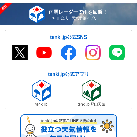
雨雲レーダーで雨を回避！
tenki.jp公式 天気予報アプリ
tenki.jp公式SNS
tenki.jp公式アプリ
tenki.jp
tenki.jp 登山天気