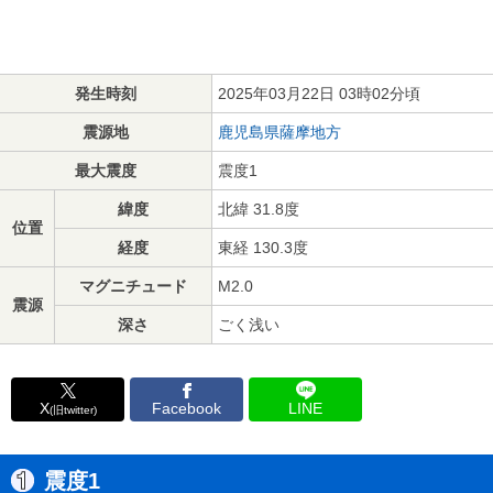
発生時刻
2025年03月22日 03時02分頃
震源地
鹿児島県薩摩地方
最大震度
震度1
緯度
北緯 31.8度
位置
経度
東経 130.3度
マグニチュード
M2.0
震源
深さ
ごく浅い
X
Facebook
LINE
(旧twitter)
震度1