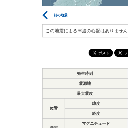
前の地震
この地震による津波の心配はありません
発生時刻
震源地
最大震度
緯度
位置
経度
マグニチュード