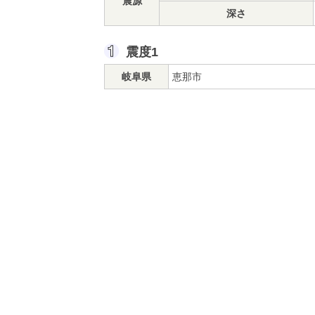
震源
深さ
震度1
岐阜県
恵那市