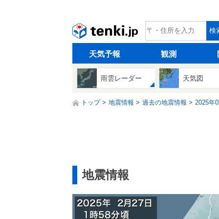
tenki.jp
検
天気予報
観測
雨雲レーダー
天気図
トップ
地震情報
過去の地震情報
2025年
地震情報