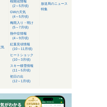
桜開花情報
放送局のニュース
(2～5月頃)
特集
GWの天気
(4～5月頃)
梅雨入り・明け
(5～7月頃)
熱中症情報
(4～9月頃)
紅葉見頃情報
天気
(10～11月頃)
ヒートショック
(10～3月頃)
スキー積雪情報
(11～5月頃)
初日の出
(12～1月頃)