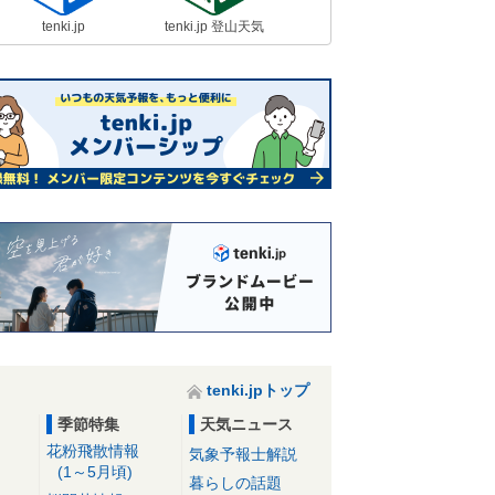
tenki.jp
tenki.jp 登山天気
tenki.jpトップ
季節特集
天気ニュース
花粉飛散情報
気象予報士解説
(1～5月頃)
暮らしの話題