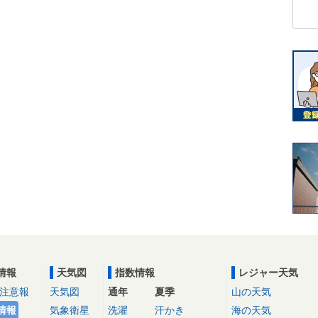
情報
天気図
指数情報
レジャー天気
注意報
天気図
通年
夏季
山の天気
情報
気象衛星
洗濯
汗かき
海の天気