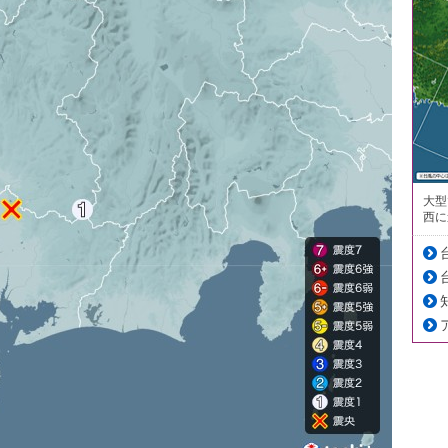
大型
西に