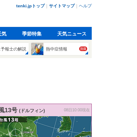
tenki.jpトップ
｜
サイトマップ
｜
ヘルプ
天気
季節特集
天気ニュース
象予報士の解説
熱中症情報
注目
風13号
(ドルフィン)
08日10:00現在