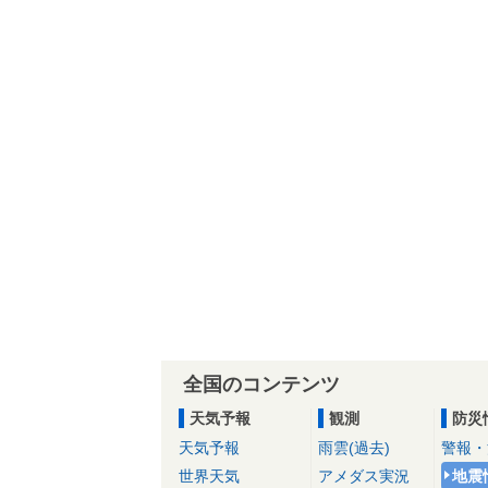
全国のコンテンツ
天気予報
観測
防災
天気予報
雨雲(過去)
警報・
世界天気
アメダス実況
地震