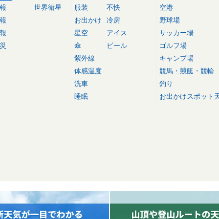
報
世界衛星
服装
不快
空港
報
お出かけ
冷房
野球場
報
星空
アイス
サッカー場
災
傘
ビール
ゴルフ場
紫外線
キャンプ場
体感温度
競馬・競艇・競輪
洗車
釣り
睡眠
お出かけスポット