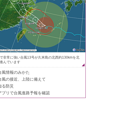
で非常に強い台風13号が久米島の北西約130kmを北
進んでいます
台風情報のみかた
台風の接近、上陸に備えて
知る防災
アプリで台風進路予報を確認