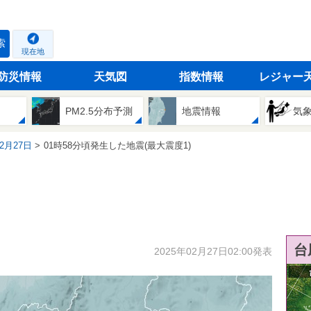
索
現在地
防災情報
天気図
指数情報
レジャー
PM2.5分布予測
地震情報
気
02月27日
01時58分頃発生した地震(最大震度1)
台
2025年02月27日02:00発表