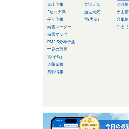
気圧予報
実況天気
津波情
2週間天気
過去天気
火山情
長期予報
雷(実況)
台風情
雨雲レーダー
知る防
積雪マップ
PM2.5分布予測
世界の雨雲
雷(予報)
道路気象
黄砂情報