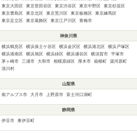
東京大田区
東京世田谷区
東京渋谷区
東京中野区
東京杉並区
東京豊島区
東京北区
東京荒川区
東京板橋区
東京練馬区
東京足立区
東京葛飾区
東京江戸川区
青梅市
神奈川県
横浜鶴見区
横浜保土ケ谷区
横浜金沢区
横浜港北区
横浜戸塚区
横浜港南区
横浜旭区
横浜緑区
横浜瀬谷区
横須賀市
平塚市
茅ヶ崎市
三浦市
大和市
相模原緑区
厚木市
箱根町
湯河原町
清川村
山梨県
南アルプス市
大月市
上野原市
富士河口湖町
静岡県
伊豆市
東伊豆町