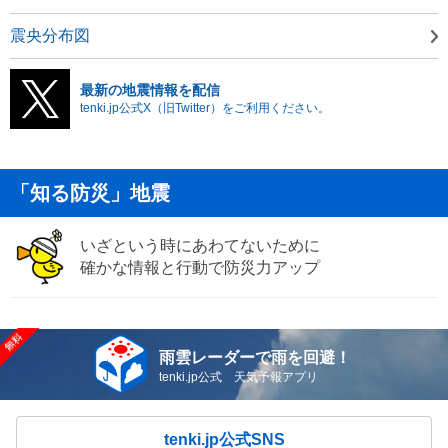
震央分布図
最新の地震情報を配信
tenki.jp公式X（旧Twitter）をご利用ください。
「知る防災」地震
いざという時にあわてないために
確かな情報と行動で防災力アップ
雨雲レーダーで雨を回避！
tenki.jp公式 天気予報アプリ
tenki.jp公式SNS