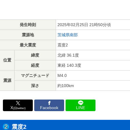
発生時刻
2025年02月25日 21時50分頃
震源地
茨城県南部
最大震度
震度2
緯度
北緯 36.1度
位置
経度
東経 140.3度
マグニチュード
M4.0
震源
深さ
約100km
X
Facebook
LINE
(旧twitter)
震度2