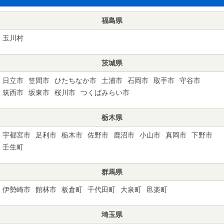
福島県
玉川村
茨城県
日立市
笠間市
ひたちなか市
土浦市
石岡市
取手市
守谷市
筑西市
坂東市
桜川市
つくばみらい市
栃木県
宇都宮市
足利市
栃木市
佐野市
鹿沼市
小山市
真岡市
下野市
壬生町
群馬県
伊勢崎市
館林市
板倉町
千代田町
大泉町
邑楽町
埼玉県