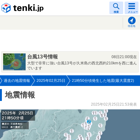
tenki.jp
検索
メニュー
現在地
台風13号情報
08日21:00現在
大型で非常に強い台風13号が久米島の西北西約210kmを西に進ん
でいます
過去の地震情報
2025年02月25日
21時50分頃発生した地震(最大震度2)
地震情報
2025年02月25日21:53発表