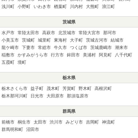
浅川町
小野町
いわき市
楢葉町
川内村
大熊町
浪江町
茨城県
水戸市
常陸太田市
高萩市
北茨城市
常陸大宮市
那珂市
小美玉市
茨城町
城里町
東海村
大子町
茨城古河市
結城市
龍ケ崎市
下妻市
常総市
牛久市
つくば市
茨城鹿嶋市
潮来市
稲敷市
かすみがうら市
行方市
鉾田市
美浦村
阿見町
八千代町
五霞町
境町
栃木県
栃木さくら市
益子町
茂木町
芳賀町
野木町
高根沢町
栃木那珂川町
日光市
大田原市
那須塩原市
群馬県
前橋市
桐生市
太田市
渋川市
みどり市
吉岡町
神流町
群馬明和町
沼田市