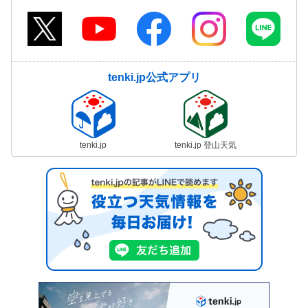
tenki.jp公式アプリ
tenki.jp
tenki.jp 登山天気