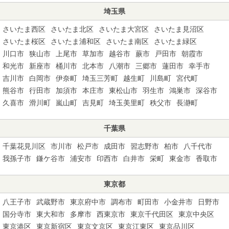
埼玉県
さいたま西区
さいたま北区
さいたま大宮区
さいたま見沼区
さいたま桜区
さいたま浦和区
さいたま南区
さいたま緑区
川口市
狭山市
上尾市
草加市
越谷市
蕨市
戸田市
朝霞市
和光市
新座市
桶川市
北本市
八潮市
三郷市
蓮田市
幸手市
吉川市
白岡市
伊奈町
埼玉三芳町
越生町
川島町
宮代町
熊谷市
行田市
加須市
本庄市
東松山市
羽生市
鴻巣市
深谷市
久喜市
滑川町
嵐山町
吉見町
埼玉美里町
秩父市
長瀞町
千葉県
千葉花見川区
市川市
松戸市
成田市
習志野市
柏市
八千代市
我孫子市
鎌ケ谷市
浦安市
印西市
白井市
栄町
東金市
香取市
東京都
八王子市
武蔵野市
東京府中市
調布市
町田市
小金井市
日野市
国分寺市
東大和市
多摩市
西東京市
東京千代田区
東京中央区
東京港区
東京新宿区
東京文京区
東京江東区
東京品川区