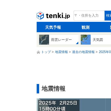
tenki.jp
検
天気予報
観測
雨雲レーダー
天気図
トップ
地震情報
過去の地震情報
2025年
地震情報