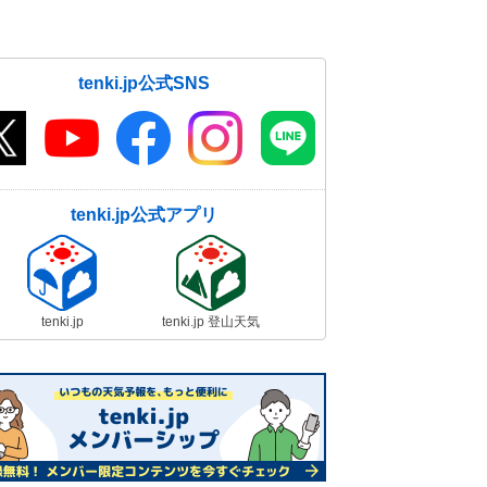
tenki.jp公式SNS
tenki.jp公式アプリ
tenki.jp
tenki.jp 登山天気