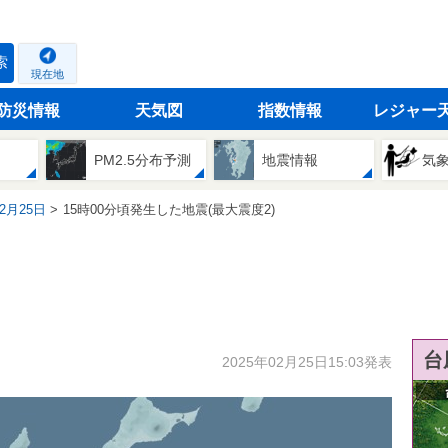
索
現在地
防災情報
天気図
指数情報
レジャー
PM2.5分布予測
地震情報
気
02月25日
15時00分頃発生した地震(最大震度2)
台
2025年02月25日15:03発表