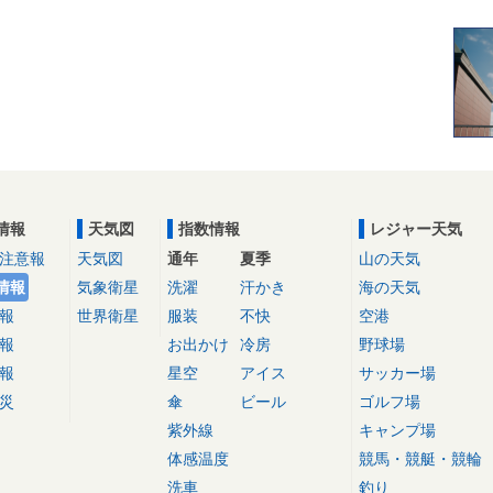
情報
天気図
指数情報
レジャー天気
注意報
天気図
通年
夏季
山の天気
情報
気象衛星
洗濯
汗かき
海の天気
報
世界衛星
服装
不快
空港
報
お出かけ
冷房
野球場
報
星空
アイス
サッカー場
災
傘
ビール
ゴルフ場
紫外線
キャンプ場
体感温度
競馬・競艇・競輪
洗車
釣り