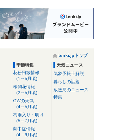
tenki.jpトップ
季節特集
天気ニュース
花粉飛散情報
気象予報士解説
(1～5月頃)
暮らしの話題
桜開花情報
放送局のニュース
(2～5月頃)
特集
GWの天気
(4～5月頃)
梅雨入り・明け
(5～7月頃)
熱中症情報
(4～9月頃)