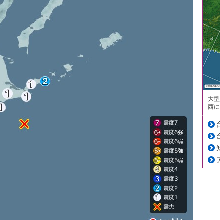
大型
西に