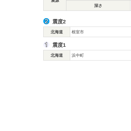
震源
深さ
震度2
北海道
根室市
震度1
北海道
浜中町