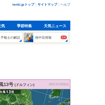
tenki.jpトップ
｜
サイトマップ
｜
ヘルプ
天気
季節特集
天気ニュース
象予報士の解説
熱中症情報
注目
風13号
(ドルフィン)
08日19:00現在