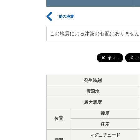
前の地震
この地震による津波の心配はありません
発生時刻
震源地
最大震度
緯度
位置
経度
マグニチュード