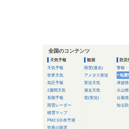
全国のコンテンツ
天気予報
観測
防災
天気予報
雨雲(過去)
警報・
世界天気
アメダス実況
地震
気圧予報
実況天気
津波情
2週間天気
過去天気
火山情
長期予報
雷(実況)
台風情
雨雲レーダー
知る防
積雪マップ
PM2.5分布予測
世界の雨雲