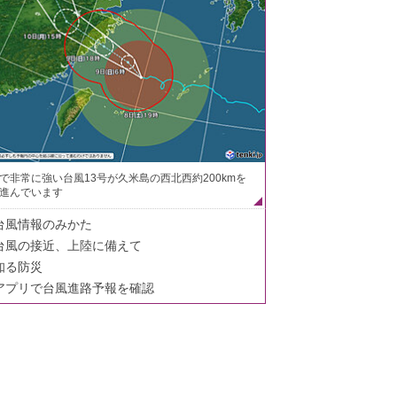
で非常に強い台風13号が久米島の西北西約200kmを
進んでいます
台風情報のみかた
台風の接近、上陸に備えて
知る防災
アプリで台風進路予報を確認