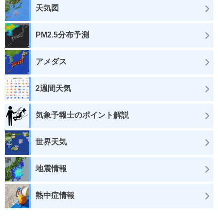
天気図
PM2.5分布予測
アメダス
2週間天気
気象予報士のポイント解説
世界天気
地震情報
熱中症情報