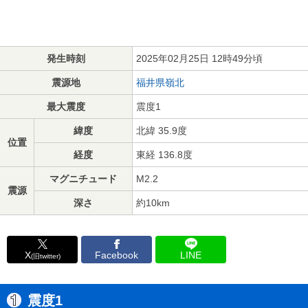
発生時刻
2025年02月25日 12時49分頃
震源地
福井県嶺北
最大震度
震度1
緯度
北緯 35.9度
位置
経度
東経 136.8度
マグニチュード
M2.2
震源
深さ
約10km
X
Facebook
LINE
(旧twitter)
震度1