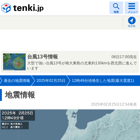
tenki.jp
検索
メニュー
現在地
台風13号情報
06日17:00現在
大型で強い台風13号が南大東島の北東約130kmを西北西に進んで
います
過去の地震情報
2025年02月25日
12時49分頃発生した地震(最大震度1)
地震情報
2025年02月25日12:54発表