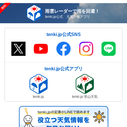
雨雲レーダーで雨を回避！
tenki.jp公式 天気予報アプリ
tenki.jp公式SNS
tenki.jp公式アプリ
tenki.jp
tenki.jp 登山天気