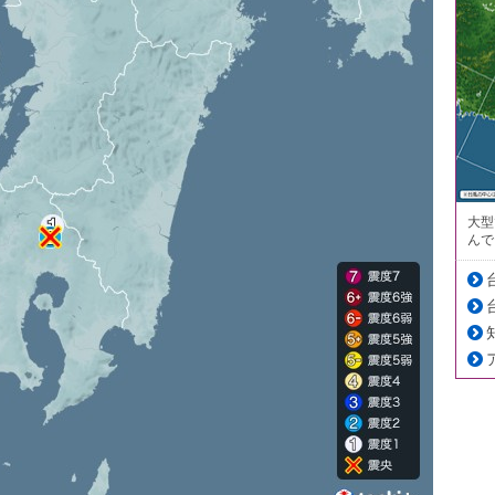
大型
んで