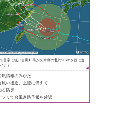
で非常に強い台風13号が久米島の北約90kmを西に進
います
台風情報のみかた
台風の接近、上陸に備えて
知る防災
アプリで台風進路予報を確認