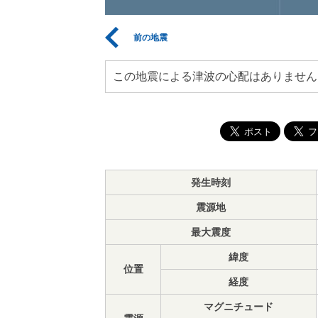
前の地震
この地震による津波の心配はありません
発生時刻
震源地
最大震度
緯度
位置
経度
マグニチュード