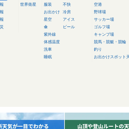
報
世界衛星
服装
不快
空港
報
お出かけ
冷房
野球場
報
星空
アイス
サッカー場
災
傘
ビール
ゴルフ場
紫外線
キャンプ場
体感温度
競馬・競艇・競輪
洗車
釣り
睡眠
お出かけスポット