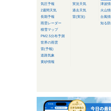
気圧予報
実況天気
津波情
2週間天気
過去天気
火山情
長期予報
雷(実況)
台風情
雨雲レーダー
知る防
積雪マップ
PM2.5分布予測
世界の雨雲
雷(予報)
道路気象
黄砂情報