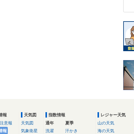
情報
天気図
指数情報
レジャー天気
注意報
天気図
通年
夏季
山の天気
情報
気象衛星
洗濯
汗かき
海の天気