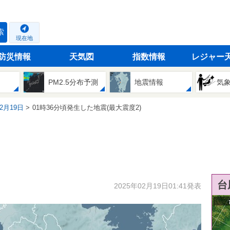
索
現在地
防災情報
天気図
指数情報
レジャー
PM2.5分布予測
地震情報
気
02月19日
01時36分頃発生した地震(最大震度2)
台
2025年02月19日01:41発表