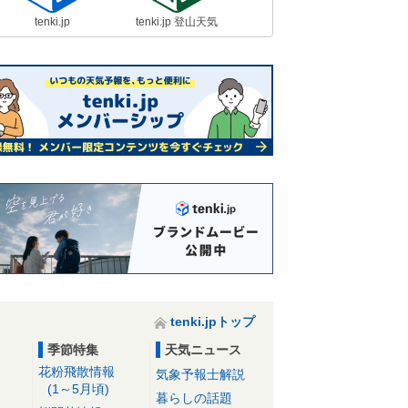
tenki.jp
tenki.jp 登山天気
tenki.jpトップ
季節特集
天気ニュース
花粉飛散情報
気象予報士解説
(1～5月頃)
暮らしの話題