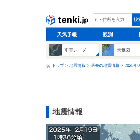
tenki.jp
検
天気予報
観測
雨雲レーダー
天気図
トップ
地震情報
過去の地震情報
2025年
地震情報