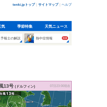
tenki.jpトップ
｜
サイトマップ
｜
ヘルプ
天気
季節特集
天気ニュース
象予報士の解説
熱中症情報
注目
風13号
(ドルフィン)
07日23:00現在