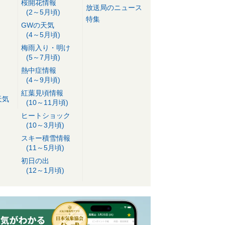
桜開花情報
放送局のニュース
(2～5月頃)
特集
GWの天気
(4～5月頃)
梅雨入り・明け
(5～7月頃)
熱中症情報
(4～9月頃)
紅葉見頃情報
天気
(10～11月頃)
ヒートショック
(10～3月頃)
スキー積雪情報
(11～5月頃)
初日の出
(12～1月頃)