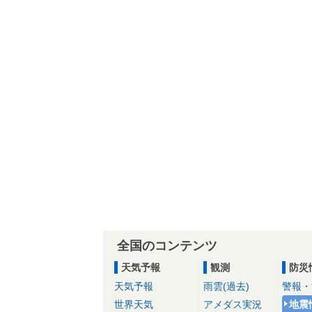
全国のコンテンツ
天気予報
観測
防災
天気予報
雨雲(過去)
警報・
世界天気
アメダス実況
地震