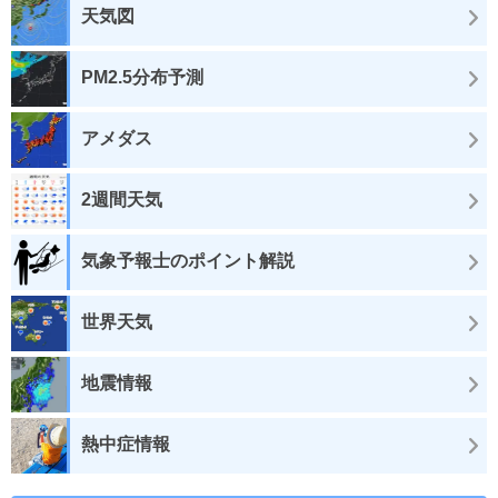
天気図
PM2.5分布予測
アメダス
2週間天気
気象予報士のポイント解説
世界天気
地震情報
熱中症情報