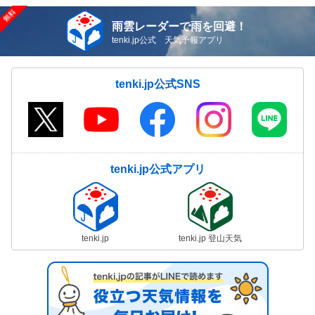
雨雲レーダーで雨を回避！
tenki.jp公式 天気予報アプリ
tenki.jp公式SNS
tenki.jp公式アプリ
tenki.jp
tenki.jp 登山天気