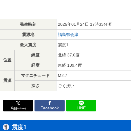
発生時刻
2025年01月24日 17時33分頃
震源地
福島県会津
最大震度
震度1
緯度
北緯 37.0度
位置
経度
東経 139.4度
マグニチュード
M2.7
震源
深さ
ごく浅い
X
Facebook
LINE
(旧twitter)
震度1