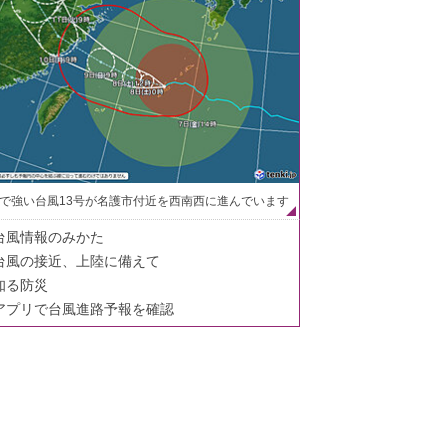
で強い台風13号が名護市付近を西南西に進んでいます
台風情報のみかた
台風の接近、上陸に備えて
知る防災
アプリで台風進路予報を確認