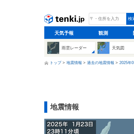
tenki.jp
検
天気予報
観測
雨雲レーダー
天気図
トップ
地震情報
過去の地震情報
2025年
地震情報