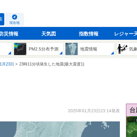
索
現在地
防災情報
天気図
指数情報
レジャー
PM2.5分布予測
地震情報
気
01月23日
23時11分頃発生した地震(最大震度1)
台
2025年01月23日23:14発表