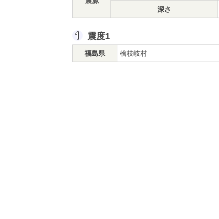
震源
深さ
震度1
福島県
檜枝岐村