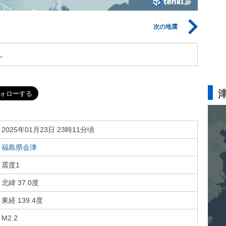
次の地震
。
2025年01月23日 23時11分頃
福島県会津
震度1
北緯 37.0度
東経 139.4度
M2.2