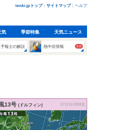
tenki.jpトップ
｜
サイトマップ
｜
ヘルプ
天気
季節特集
天気ニュース
象予報士の解説
熱中症情報
注目
風13号
(ドルフィン)
07日14:00現在