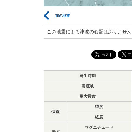
前の地震
この地震による津波の心配はありません
発生時刻
震源地
最大震度
緯度
位置
経度
マグニチュード