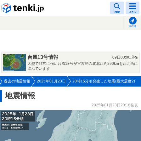
tenki.jp
検索
メニュー
現在地
台風13号情報
09日03:00現在
大型で非常に強い台風13号が宮古島の北北西約290kmを西北西に
進んでいます
過去の地震情報
2025年01月23日
20時15分頃発生した地震(最大震度2)
地震情報
2025年01月23日20:18発表