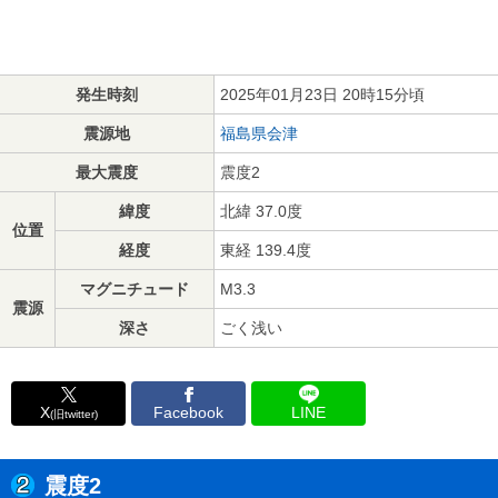
発生時刻
2025年01月23日 20時15分頃
震源地
福島県会津
最大震度
震度2
緯度
北緯 37.0度
位置
経度
東経 139.4度
マグニチュード
M3.3
震源
深さ
ごく浅い
X
Facebook
LINE
(旧twitter)
震度2