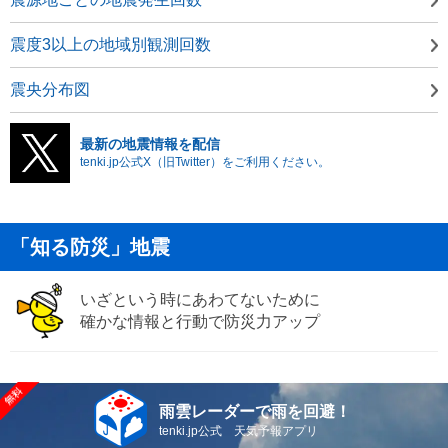
震度3以上の地域別観測回数
震央分布図
最新の地震情報を配信
tenki.jp公式X（旧Twitter）をご利用ください。
「知る防災」地震
いざという時にあわてないために
確かな情報と行動で防災力アップ
雨雲レーダーで雨を回避！
tenki.jp公式 天気予報アプリ