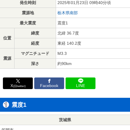
発生時刻
2025年01月23日 09時40分頃
震源地
栃木県南部
最大震度
震度1
緯度
北緯 36.7度
位置
経度
東経 140.2度
マグニチュード
M3.3
震源
深さ
約90km
X
Facebook
LINE
(旧twitter)
震度1
茨城県
笠間市