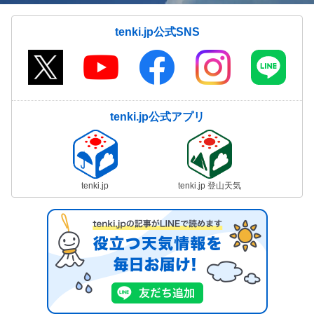
tenki.jp公式SNS
tenki.jp公式アプリ
tenki.jp
tenki.jp 登山天気