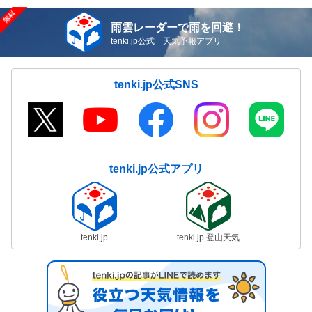
雨雲レーダーで雨を回避！
tenki.jp公式 天気予報アプリ
tenki.jp公式SNS
tenki.jp公式アプリ
tenki.jp
tenki.jp 登山天気