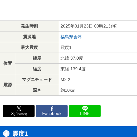
発生時刻
2025年01月23日 09時21分頃
震源地
福島県会津
最大震度
震度1
緯度
北緯 37.0度
位置
経度
東経 139.4度
マグニチュード
M2.2
震源
深さ
約10km
X
Facebook
LINE
(旧twitter)
震度1