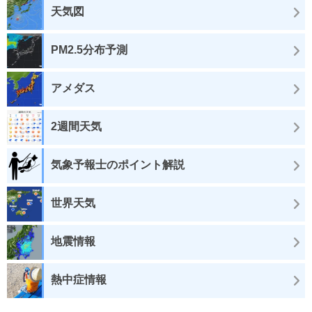
天気図
PM2.5分布予測
アメダス
2週間天気
気象予報士のポイント解説
世界天気
地震情報
熱中症情報