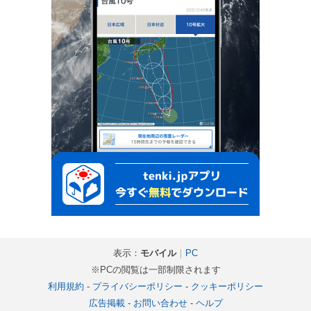
表示：
モバイル
｜
PC
※PCの閲覧は一部制限されます
利用規約
-
プライバシーポリシー
-
クッキーポリシー
広告掲載
-
お問い合わせ
-
ヘルプ