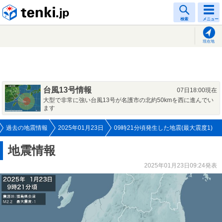
tenki.jp
検索
メニュー
現在地
台風13号情報
07日18:00現在
大型で非常に強い台風13号が名護市の北約50kmを西に進んでい
ます
過去の地震情報
2025年01月23日
09時21分頃発生した地震(最大震度1)
地震情報
2025年01月23日09:24発表